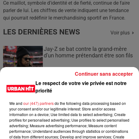
Ce maillot, symbole d'identité et de fierté, continue de faire
parler de lui. Les chiffres de vente indiquent une tendance
qui pourrait redéfinir le merchandising sportif en France.
LES DERNIÈRES NEWS
Voir plus
Jay-Z se bat contre la grand-mère
d'un homme prétendant être son fils
Continuer sans accepter
Le respect de votre vie privée est notre
priorité
Cassie met fin à une ex-escorte
masculine dans sa bataille...
We and
our (447) partners
do the following data processing based on
your consent and/or our legitimate interest: Store and/or access
information on a device; Use limited data to select advertising; Create
profiles for personalised advertising; Use profiles to select personalised
advertising; Measure advertising performance; Measure content
performance; Understand audiences through statistics or combinations
Des vitres tombent de la tour
of data from different sources; Develop and improve services; Create
Montparnasse : des désaccords