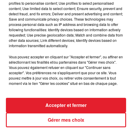
profiles to personalise content; Use profiles to select personalised
entre...
content; Use limited data to select content; Ensure security, prevent and
detect fraud, and fix errors; Deliver and present advertising and content;
Save and communicate privacy choices. These technologies may
process personal data such as IP address and browsing data to offer
following functionalities: Identify devices based on information actively
Incendies en Gironde : encore
requested; Use precise geolocation data; Match and combine data from
plusieurs semaines avant
other data sources; Link different devices; Identify devices based on
l'extinction...
information transmitted automatically.
Vous pouvez accepter en cliquant sur "Accepter et fermer", ou affiner en
sélectionnant les finalités et/ou partenaires dans "Gérer mes choix".
Vous pouvez également refuser en cliquant sur "Continuer sans
Bouches-du-Rhône : les ossements
accepter". Vos préférences ne s'appliqueront que pour ce site. Vous
de deux militaires disparus...
pouvez mettre à jour vos choix, ou retirer votre consentement à tout
moment via le lien "Gérer les cookies" situé en bas de chaque page.
Accepter et fermer
Les prix des carburants explosent :
gazole et SP95-E10 au-dessus de...
Gérer mes choix