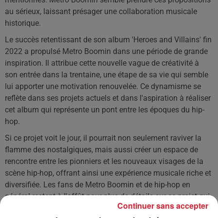
au sérieux, laissant présager une collaboration musicale
historique.
Le succès retentissant de son album 'Heroes and Villains' fin
2022 a propulsé Metro Boomin dans une période de grande
inspiration. Il attribue cette nouvelle vague de créativité à
son entrée dans la trentaine, une étape de sa vie qui semble
lui apporter une motivation renouvelée. Ce dynamisme se
reflète dans ses projets actuels et dans l'aspiration à réaliser
cet album qui représente un pont entre les époques du hip-
hop.
Si ce projet voit le jour, il pourrait non seulement raviver la
flamme des nostalgiques, mais aussi créer un espace de
rencontre entre les pionniers et les nouveaux visages de la
scène hip-hop, offrant ainsi une expérience musicale riche et
diversifiée. Les fans de Metro Boomin et de hip-hop en
général restent à l'affût pour plus de détails sur ce projet qui
Continuer sans accepter
promet de marquer l'histoire de la musique.