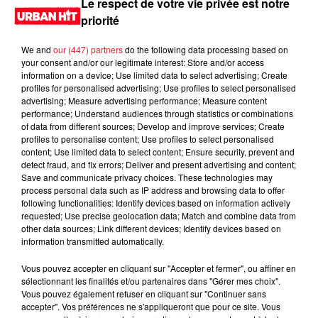
Le respect de votre vie privée est notre
LES DERNIÈRES NEWS
priorité
Voir plus
We and
our (447) partners
do the following data processing based on
Jay-Z se bat contre la grand-mère
your consent and/or our legitimate interest: Store and/or access
d'un homme prétendant être son fils
information on a device; Use limited data to select advertising; Create
profiles for personalised advertising; Use profiles to select personalised
advertising; Measure advertising performance; Measure content
performance; Understand audiences through statistics or combinations
of data from different sources; Develop and improve services; Create
profiles to personalise content; Use profiles to select personalised
Cassie met fin à une ex-escorte
content; Use limited data to select content; Ensure security, prevent and
detect fraud, and fix errors; Deliver and present advertising and content;
masculine dans sa bataille...
Save and communicate privacy choices. These technologies may
process personal data such as IP address and browsing data to offer
following functionalities: Identify devices based on information actively
requested; Use precise geolocation data; Match and combine data from
other data sources; Link different devices; Identify devices based on
information transmitted automatically.
Des vitres tombent de la tour
Montparnasse : des désaccords
Vous pouvez accepter en cliquant sur "Accepter et fermer", ou affiner en
entre...
sélectionnant les finalités et/ou partenaires dans "Gérer mes choix".
Vous pouvez également refuser en cliquant sur "Continuer sans
accepter". Vos préférences ne s'appliqueront que pour ce site. Vous