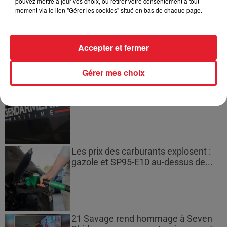
pouvez mettre à jour vos choix, ou retirer votre consentement à tout
moment via le lien "Gérer les cookies" situé en bas de chaque page.
Incendies en Gironde : encore
plusieurs semaines avant
l'extinction...
Accepter et fermer
Gérer mes choix
Bouches-du-Rhône : les ossements
de deux militaires disparus...
Les prix des carburants explosent :
gazole et SP95-E10 au-dessus de...
21 Savage rend hommage à Seven