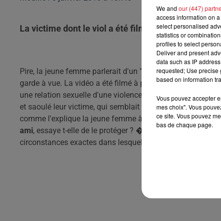
We and
our (447) partn
access information on a 
select personalised ad
La victime dont le viol a été filmé et diffusé sur le
statistics or combinatio
profiles to select person
Deliver and present adv
data such as IP address 
requested; Use precise g
Pire, la jeune femme parlerait d'un "
acte sexuel consenti
" 
based on information tra
garde à vue. La vidéo a été filmé à partir d'un smartphone
une relation sexuelle d'une violence sans nom entre deux
Vous pouvez accepter en 
et saoulé leur victime, qui semblait être inconsciente sur l
mes choix". Vous pouvez
ce site. Vous pouvez met
comme l'explique la jeune femme à peine majeure. En effet
bas de chaque page.
ami
, essaye t-elle de le protéger ? �? t-elle peur des repré
circonstances exactes dans lesquelles cette vidéo a été to