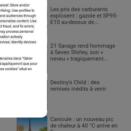
erest: Store and/or
Les prix des carburants
tising; Use profiles to
explosent : gazole et SP95-
tand audiences through
personalise content; Use
E10 au-dessus de...
 fraud, and fix errors;
 may process personal
mation actively
vices; Identify devices
en
21 Savage rend hommage
es
à Seven Shirley, son «
gué
rtenaires dans "Gérer
neveu » tragiquement...
ie
s'appliqueront que pour
les cookies" situé en
it
Destiny's Child : des
remixes inédits à venir
Canicule : un nouveau pic
de chaleur à 40 °C arrive en