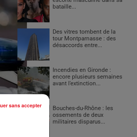
escorte masculine dans sa
bataille...
Des vitres tombent de la
tour Montparnasse : des
désaccords entre...
Incendies en Gironde :
encore plusieurs semaines
avant l'extinction...
uer sans accepter
Bouches-du-Rhône : les
ossements de deux
militaires disparus...