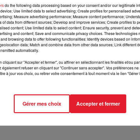
ers
do the following data processing based on your consent and/or our legitimate int
device; Use limited data to select advertising; Create profiles for personalised adver
vertising; Measure advertising performance; Measure content performance; Unders
s réseaux sociaux ne souhaiterait pas porter plainte...
ns of data from different sources; Develop and improve services; Create profiles to 
alised content; Use limited data to select content; Ensure security, prevent and detect
ertising and content; Save and communicate privacy choices. These technologies
and browsing data to offer following functionalities: Identify devices based on infor
eolocation data; Match and combine data from other data sources; Link different de
explique M6. Les individus ont été arrêtés à Perpignan et placés 
nsmitted automatically.
 via l'application Snapchat, elle montre durant moins de 5 minut
 jeunes hommes et une jeune femme. Préalablement, ils ont dro
cliquant sur "Accepter et fermer", ou affiner en sélectionnant les finalités et/ou pa
a vidéo. Il ne peut donc pas s'agir d'une relation sexuelle consent
 également refuser en cliquant sur "Continuer sans accepter". Vos préférences ne 
tre à jour vos choix, ou retirer votre consentement à tout moment via le lien "Gérer 
, elle aurait annoncé que l'un des deux bourreaux serait
son pet
sailles ? La police tente actuellement de déterminer les
urnée.
Gérer mes choix
Accepter et fermer