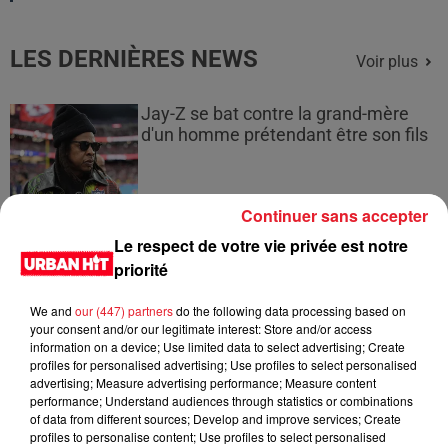
LES DERNIÈRES NEWS
Voir plus
Jay-Z se bat contre la grand-mère
d'un homme prétendant être son fils
Continuer sans accepter
Le respect de votre vie privée est notre
Cassie met fin à une ex-escorte
priorité
masculine dans sa bataille...
We and
our (447) partners
do the following data processing based on
your consent and/or our legitimate interest: Store and/or access
information on a device; Use limited data to select advertising; Create
profiles for personalised advertising; Use profiles to select personalised
Des vitres tombent de la tour
advertising; Measure advertising performance; Measure content
performance; Understand audiences through statistics or combinations
Montparnasse : des désaccords
of data from different sources; Develop and improve services; Create
entre...
profiles to personalise content; Use profiles to select personalised