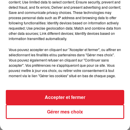
content; Use limited data to select content; Ensure security, prevent and
detect fraud, and fix errors; Deliver and present advertising and content;
Save and communicate privacy choices. These technologies may
process personal data such as IP address and browsing data to offer
Incendies en Gironde : encore
following functionalities: Identify devices based on information actively
plusieurs semaines avant
requested; Use precise geolocation data; Match and combine data from
l'extinction...
other data sources; Link different devices; Identify devices based on
information transmitted automatically.
Vous pouvez accepter en cliquant sur "Accepter et fermer", ou affiner en
sélectionnant les finalités et/ou partenaires dans "Gérer mes choix".
Bouches-du-Rhône : les ossements
Vous pouvez également refuser en cliquant sur "Continuer sans
de deux militaires disparus...
accepter". Vos préférences ne s'appliqueront que pour ce site. Vous
pouvez mettre à jour vos choix, ou retirer votre consentement à tout
moment via le lien "Gérer les cookies" situé en bas de chaque page.
Accepter et fermer
Les prix des carburants explosent :
gazole et SP95-E10 au-dessus de...
Gérer mes choix