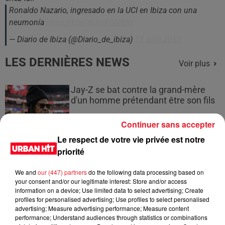
Ronaldo Nazario, ingresado en la UCI en Ibiza con una
neumonía
https://t.co/nUxsF0M6Xr
— Diario de Ibiza (@Diario_de_ibiza)
12 août 2018
LES DERNIÈRES NEWS
Voir plus
Jay-Z se bat contre la grand-mère
d'un homme prétendant être son fils
Continuer sans accepter
Le respect de votre vie privée est notre
priorité
Cassie met fin à une ex-escorte
masculine dans sa bataille...
We and
our (447) partners
do the following data processing based on
your consent and/or our legitimate interest: Store and/or access
information on a device; Use limited data to select advertising; Create
profiles for personalised advertising; Use profiles to select personalised
advertising; Measure advertising performance; Measure content
performance; Understand audiences through statistics or combinations
Des vitres tombent de la tour