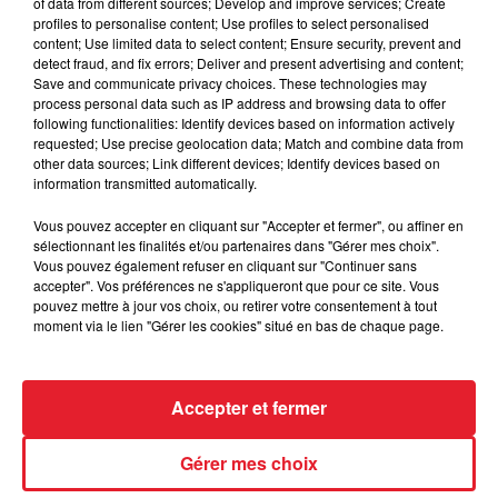
of data from different sources; Develop and improve services; Create
Montparnasse : des désaccords
profiles to personalise content; Use profiles to select personalised
entre...
content; Use limited data to select content; Ensure security, prevent and
detect fraud, and fix errors; Deliver and present advertising and content;
Save and communicate privacy choices. These technologies may
process personal data such as IP address and browsing data to offer
following functionalities: Identify devices based on information actively
requested; Use precise geolocation data; Match and combine data from
Incendies en Gironde : encore
other data sources; Link different devices; Identify devices based on
plusieurs semaines avant
information transmitted automatically.
l'extinction...
Vous pouvez accepter en cliquant sur "Accepter et fermer", ou affiner en
sélectionnant les finalités et/ou partenaires dans "Gérer mes choix".
Vous pouvez également refuser en cliquant sur "Continuer sans
accepter". Vos préférences ne s'appliqueront que pour ce site. Vous
Bouches-du-Rhône : les ossements
pouvez mettre à jour vos choix, ou retirer votre consentement à tout
de deux militaires disparus...
moment via le lien "Gérer les cookies" situé en bas de chaque page.
Accepter et fermer
Les prix des carburants explosent :
Gérer mes choix
gazole et SP95-E10 au-dessus de...