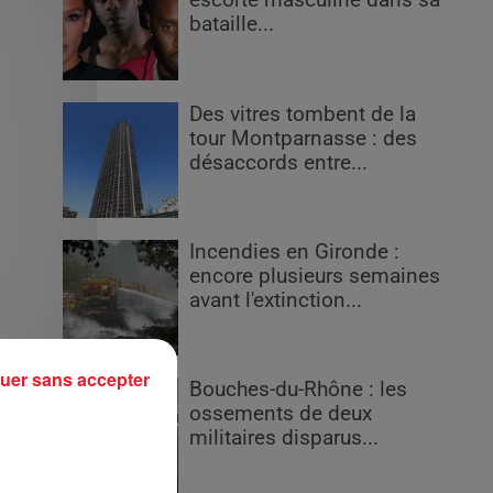
escorte masculine dans sa
bataille...
Des vitres tombent de la
tour Montparnasse : des
désaccords entre...
Incendies en Gironde :
encore plusieurs semaines
avant l'extinction...
uer sans accepter
Bouches-du-Rhône : les
ossements de deux
militaires disparus...