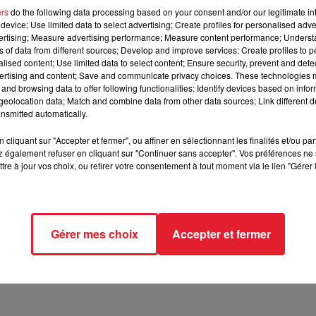
ers
do the following data processing based on your consent and/or our legitimate int
device; Use limited data to select advertising; Create profiles for personalised adver
 Tokyo sera exclusivement géré par des Pepper
vertising; Measure advertising performance; Measure content performance; Unders
ns of data from different sources; Develop and improve services; Create profiles to 
alised content; Use limited data to select content; Ensure security, prevent and detect
ertising and content; Save and communicate privacy choices. These technologies
and browsing data to offer following functionalities: Identify devices based on infor
eolocation data; Match and combine data from other data sources; Link different de
baran Robotics
(rachetée à 95% par les japonais, ndlr) est en tra
nsmitted automatically.
t dans le milieu de la vente. En effet, une armée de robots va
o dans la galerie commerciale de luxe, Omotesando. La société
cliquant sur "Accepter et fermer", ou affiner en sélectionnant les finalités et/ou pa
ra depuis l'année dernière a toujours voulu faire "travailler" se
 également refuser en cliquant sur "Continuer sans accepter". Vos préférences ne 
tre à jour vos choix, ou retirer votre consentement à tout moment via le lien "Gérer 
nent). Les robots présents dans cette boutique informeront la
ces. D'après le site spécialisé Engadget, les robots seront dans la
essionnels du domaine, à quel point les Pepper sont efficaces. s
insi recevoir pas mal de commandes de robots. Pour le moment il
Gérer mes choix
Accepter et fermer
 voir des robots envahir le monde de la vente ? Le chômage n'e