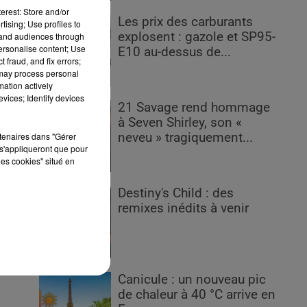
erest: Store and/or
Les prix des carburants
tising; Use profiles to
explosent : gazole et SP95-
tand audiences through
personalise content; Use
E10 au-dessus de...
 fraud, and fix errors;
 may process personal
mation actively
vices; Identify devices
in
21 Savage rend hommage
à Seven Shirley, son «
rtenaires dans "Gérer
neveu » tragiquement...
s
s'appliqueront que pour
les cookies" situé en
Destiny's Child : des
i
remixes inédits à venir
s
st
Canicule : un nouveau pic
de chaleur à 40 °C arrive en