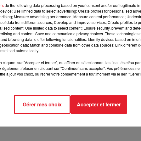
ers
do the following data processing based on your consent and/or our legitimate int
device; Use limited data to select advertising; Create profiles for personalised adver
vertising; Measure advertising performance; Measure content performance; Unders
ns of data from different sources; Develop and improve services; Create profiles to 
alised content; Use limited data to select content; Ensure security, prevent and detect
ertising and content; Save and communicate privacy choices. These technologies
and browsing data to offer following functionalities: Identify devices based on infor
eolocation data; Match and combine data from other data sources; Link different de
nsmitted automatically.
cliquant sur "Accepter et fermer", ou affiner en sélectionnant les finalités et/ou pa
 également refuser en cliquant sur "Continuer sans accepter". Vos préférences ne 
tre à jour vos choix, ou retirer votre consentement à tout moment via le lien "Gérer 
Gérer mes choix
Accepter et fermer