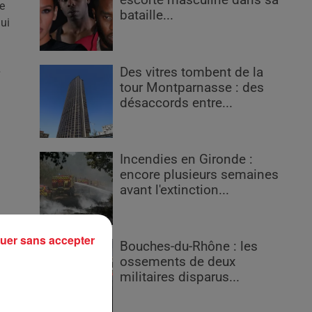
escorte masculine dans sa
ne
bataille...
ui
Des vitres tombent de la
s
tour Montparnasse : des
désaccords entre...
Incendies en Gironde :
encore plusieurs semaines
avant l'extinction...
uer sans accepter
Bouches-du-Rhône : les
ossements de deux
militaires disparus...