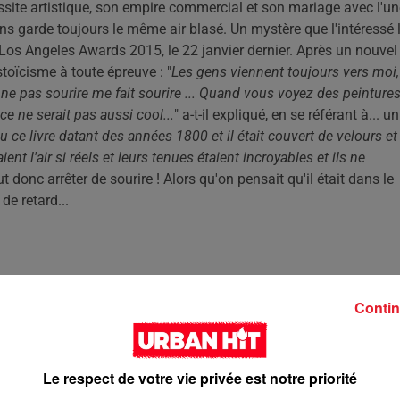
ussite artistique, son empire commercial et son mariage avec l'u
s garde toujours le même air blasé. Un mystère que l'intéressé l
 Los Angeles Awards 2015, le 22 janvier dernier. Après un nouvel
n stoïcisme à toute épreuve : "
Les gens viennent toujours vers moi,
e ne pas sourire me fait sourire ... Quand vous voyez des peinture
e ne serait pas aussi cool...
" a-t-il expliqué, en se référant à... un
vu ce livre datant des années 1800 et il était couvert de velours et
ent l'air si réels et leurs tenues étaient incroyables et ils ne
t donc arrêter de sourire ! Alors qu'on pensait qu'il était dans le
de retard...
Contin
Le respect de votre vie privée est notre priorité