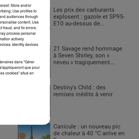
erest: Store and/or
Les prix des carburants
tising; Use profiles to
explosent : gazole et SP95-
tand audiences through
personalise content; Use
E10 au-dessus de...
 fraud, and fix errors;
 may process personal
mation actively
vices; Identify devices
21 Savage rend hommage
à Seven Shirley, son «
rtenaires dans "Gérer
neveu » tragiquement...
s'appliqueront que pour
les cookies" situé en
Destiny's Child : des
remixes inédits à venir
Canicule : un nouveau pic
de chaleur à 40 °C arrive en