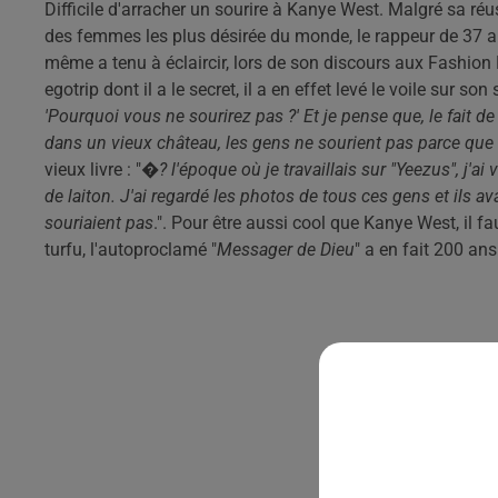
Difficile d'arracher un sourire à Kanye West. Malgré sa ré
des femmes les plus désirée du monde, le rappeur de 37 an
même a tenu à éclaircir, lors de son discours aux Fashion
egotrip dont il a le secret, il a en effet levé le voile sur so
'Pourquoi vous ne sourirez pas ?' Et je pense que, le fait d
dans un vieux château, les gens ne sourient pas parce que c
vieux livre : "
�? l'époque où je travaillais sur "Yeezus", j'ai 
de laiton. J'ai regardé les photos de tous ces gens et ils avai
souriaient pas
.". Pour être aussi cool que Kanye West, il fau
turfu, l'autoproclamé "
Messager de Dieu
" a en fait 200 ans 