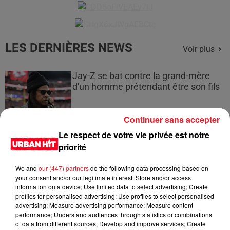
LES DERNIÈRES NEWS
Voir plus
Jay-Z se bat contre la grand-mère
d'un homme prétendant être son fils
Continuer sans accepter
Le respect de votre vie privée est notre
Cassie met fin à une ex-escorte
priorité
masculine dans sa bataille...
We and
our (447) partners
do the following data processing based on
your consent and/or our legitimate interest: Store and/or access
information on a device; Use limited data to select advertising; Create
profiles for personalised advertising; Use profiles to select personalised
advertising; Measure advertising performance; Measure content
Des vitres tombent de la tour
performance; Understand audiences through statistics or combinations
Montparnasse : des désaccords
of data from different sources; Develop and improve services; Create