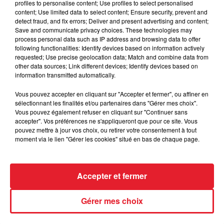
profiles to personalise content; Use profiles to select personalised
entre...
content; Use limited data to select content; Ensure security, prevent and
detect fraud, and fix errors; Deliver and present advertising and content;
Save and communicate privacy choices. These technologies may
process personal data such as IP address and browsing data to offer
following functionalities: Identify devices based on information actively
Incendies en Gironde : encore
requested; Use precise geolocation data; Match and combine data from
plusieurs semaines avant
other data sources; Link different devices; Identify devices based on
l'extinction...
information transmitted automatically.
Vous pouvez accepter en cliquant sur "Accepter et fermer", ou affiner en
sélectionnant les finalités et/ou partenaires dans "Gérer mes choix".
Vous pouvez également refuser en cliquant sur "Continuer sans
Bouches-du-Rhône : les ossements
accepter". Vos préférences ne s'appliqueront que pour ce site. Vous
de deux militaires disparus...
pouvez mettre à jour vos choix, ou retirer votre consentement à tout
moment via le lien "Gérer les cookies" situé en bas de chaque page.
Accepter et fermer
Les prix des carburants explosent :
gazole et SP95-E10 au-dessus de...
Gérer mes choix