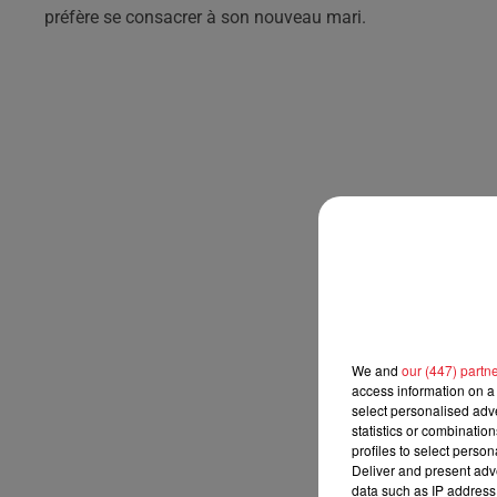
préfère se consacrer à son nouveau mari.
We and
our (447) partn
access information on a 
select personalised ad
statistics or combinatio
profiles to select person
Deliver and present adv
data such as IP address 