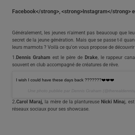
Facebook</strong>, <strong>Instagram</strong> 
Généralement, les jeunes n'aiment pas beaucoup que leurs
secret de la jeune génération. Mais que se passe t-il qua
leurs marmots ? Voilà ce qu'on vous propose de découvrir
1.
Dennis Graham
est le père de
Drake
, le rappeur can
souvent en club accompagné de créatures de rêve.
I wish I could have these days back ???????❤️❤️❤️
Une photo publiée par Dennis Graham (@therealdennis
2
.Carol Maraj,
la mère de la plantureuse
Nicki Mina
j, es
réseaux sociaux pour ses showcase.