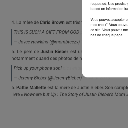
requested; Use precise g
based on information tra
Vous pouvez accepter en 
4. La mère de
Chris Brown
est très fière de son fils. Et el
mes choix". Vous pouvez
ce site. Vous pouvez met
THIS IS SUCH A GIFT FROM GOD
pic.twitter.com/Rj2kzhL
bas de chaque page.
— Joyce Hawkins (@mombreezy)
18 Octobre 2015
5. Le père de
Justin Bieber
est un sacré blagueur. Il a 
notamment quand des photos de nu de
Justin Bieber
ont 
Pick up your phone son!
pic.twitter.com/R3im7uxk6c
— Jeremy Bieber (@JeremyBieber)
31 Août 2015
6.
Pattie Mallette
est la mère de Justin Bieber. Son compt
livre
« Nowhere but Up : The Story of Justin Bieber's Mom 