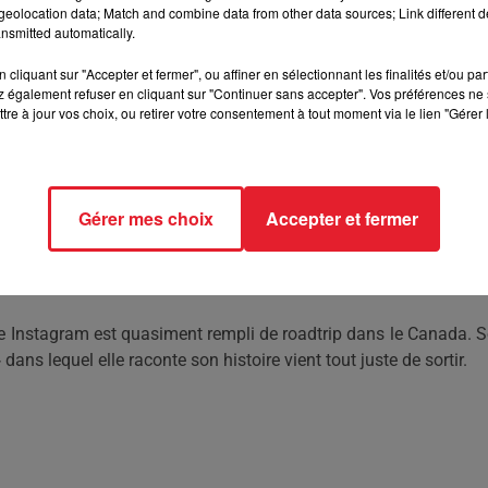
eolocation data; Match and combine data from other data sources; Link different de
nsmitted automatically.
cliquant sur "Accepter et fermer", ou affiner en sélectionnant les finalités et/ou pa
le ne manque pas de le dire sur les réseaux sociaux.
 également refuser en cliquant sur "Continuer sans accepter". Vos préférences ne 
tre à jour vos choix, ou retirer votre consentement à tout moment via le lien "Gérer 
VIk
provoqué le malaise à plusieurs reprises sur les réseaux soci
Gérer mes choix
Accepter et fermer
été dévoilées sur les réseaux sociaux.
e Instagram est quasiment rempli de roadtrip dans le Canada. 
»
dans lequel elle raconte son histoire vient tout juste de sortir.