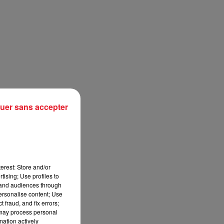
uer sans accepter
erest: Store and/or
tising; Use profiles to
tand audiences through
personalise content; Use
 fraud, and fix errors;
 may process personal
mation actively