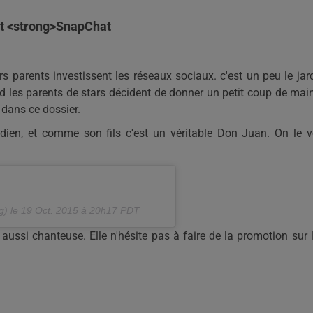
et <strong>SnapChat
 parents investissent les réseaux sociaux. c'est un peu le jar
nd les parents de stars décident de donner un petit coup de mai
 dans ce dossier.
adien, et comme son fils c'est un véritable Don Juan. On le v
g) le
19 Oct. 2015 à 20h17 PDT
t aussi chanteuse. Elle n'hésite pas à faire de la promotion sur 