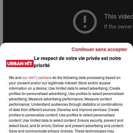
Continuer sans accepter
Le respect de votre vie privée est notre
priorité
We and
our (447) partners
do the following data processing based on
your consent and/or our legitimate interest: Store and/or access
information on a device; Use limited data to select advertising; Create
profiles for personalised advertising; Use profiles to select personalised
advertising; Measure advertising performance; Measure content
performance; Understand audiences through statistics or combinations
of data from different sources; Develop and improve services; Create
profiles to personalise content; Use profiles to select personalised
LES DERNIÈRES NEWS
content; Use limited data to select content; Ensure security, prevent and
Voir plus
detect fraud, and fix errors; Deliver and present advertising and content;
Save and communicate privacy choices. These technologies may