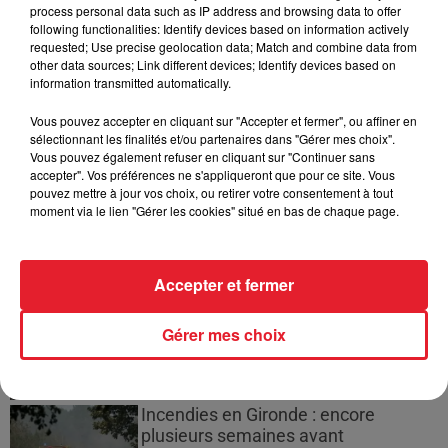
process personal data such as IP address and browsing data to offer
Jay-Z se bat contre la grand-mère
following functionalities: Identify devices based on information actively
d'un homme prétendant être son fils
requested; Use precise geolocation data; Match and combine data from
other data sources; Link different devices; Identify devices based on
information transmitted automatically.
Vous pouvez accepter en cliquant sur "Accepter et fermer", ou affiner en
sélectionnant les finalités et/ou partenaires dans "Gérer mes choix".
Cassie met fin à une ex-escorte
Vous pouvez également refuser en cliquant sur "Continuer sans
masculine dans sa bataille...
accepter". Vos préférences ne s'appliqueront que pour ce site. Vous
pouvez mettre à jour vos choix, ou retirer votre consentement à tout
moment via le lien "Gérer les cookies" situé en bas de chaque page.
Des vitres tombent de la tour
Accepter et fermer
Montparnasse : des désaccords
entre...
Gérer mes choix
Incendies en Gironde : encore
plusieurs semaines avant