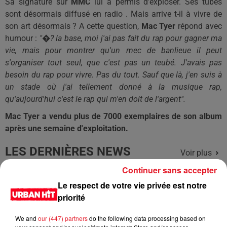
Sa signature sur
MMC
lui a permis d'exploser. Ses tubes
sont désormais diffusé en radio . Mais arrive t-il à vivre de
son art désormais ? A cette question,
Mac Tyer
répond avec
humour :
"�? la base, moi j'ai pas fait du rap pour gagner ma
vie, mais pour montrer qu'un mec de banlieue il peut
s'organiser tout seul, que c'est pas un teubé. J'avais pas
besoin du rap pour vivre. Pas du tout. Sauf que là, j'en suis à
un stade où j'ai tellement donné à la musique rap,
qu'aujourd'hui c'est le rap qui m'en doit de l'argent".
Mac Tyer a vendu plus de 7000 exemplaires de son album
après une semaine d'exploitation.
LES DERNIÈRES NEWS
Voir plus
Continuer sans accepter
Jay-Z se bat contre la grand-mère
Le respect de votre vie privée est notre
d'un homme prétendant être son fils
priorité
We and
our (447) partners
do the following data processing based on