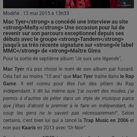
Modifié : 13 mai 2015 à 13h33
Mac Tyer</strong> a concédé une interview au site
<strong>Melty.</strong> Une occasion pour lui de
revenir sur son parcours exceptionnel depuis ses
débuts avec le groupe <strong>Tandem</strong>
jusqu'à sa très récente signature sur <strong>le label
MMC</strong> de <strong>Maître Gims
Pour la sortie de septième album
"Je suis une légende"
, .
Mac Tyer
n'a pas choisi le nom de son album par hasard.
Cela fait au moins
"15 ans"
que
Mac Tyer
traîne dans
le Rap
Game
. Il est connu pour être l'un des piliers du Rap
indépendant. Il dit lui même que
"j'ai ouvert des modes, j'ai
permis à d'autres de péter dans un style de musique parce
que j'étais d'abord le premier à le faire en indépendant, du
coup les gens ne le savent pas nécessairement"
. Selon
certains, c'est bien lui qui a lancé la
Trap Music en 2006
et
non pas
Kaaris
en 2013 avec
"Or Noir".