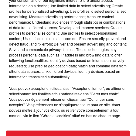
your consent and/or our legitimate interest: Store and/or access
information on a device; Use limited data to select advertising; Create
profiles for personalised advertising; Use profiles to select personalised
Cassie met fin à une ex-escorte
advertising; Measure advertising performance; Measure content
masculine dans sa bataille...
performance; Understand audiences through statistics or combinations
of data from different sources; Develop and improve services; Create
profiles to personalise content; Use profiles to select personalised
content; Use limited data to select content; Ensure security, prevent and
detect fraud, and fix errors; Deliver and present advertising and content;
Save and communicate privacy choices. These technologies may
Des vitres tombent de la tour
process personal data such as IP address and browsing data to offer
Montparnasse : des désaccords
following functionalities: Identify devices based on information actively
entre...
requested; Use precise geolocation data; Match and combine data from
other data sources; Link different devices; Identify devices based on
information transmitted automatically.
Vous pouvez accepter en cliquant sur "Accepter et fermer", ou affiner en
Incendies en Gironde : encore
sélectionnant les finalités et/ou partenaires dans "Gérer mes choix".
plusieurs semaines avant
Vous pouvez également refuser en cliquant sur "Continuer sans
accepter". Vos préférences ne s'appliqueront que pour ce site. Vous
l'extinction...
pouvez mettre à jour vos choix, ou retirer votre consentement à tout
moment via le lien "Gérer les cookies" situé en bas de chaque page.
Bouches-du-Rhône : les ossements