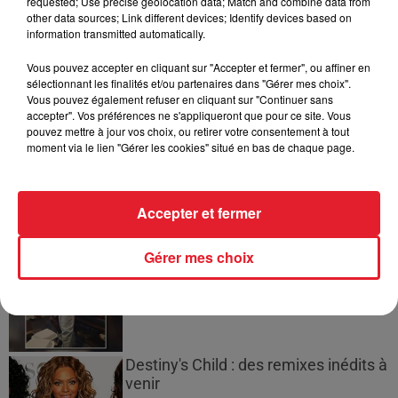
requested; Use precise geolocation data; Match and combine data from
Bouches-du-Rhône : les ossements
other data sources; Link different devices; Identify devices based on
de deux militaires disparus...
information transmitted automatically.
Vous pouvez accepter en cliquant sur "Accepter et fermer", ou affiner en
sélectionnant les finalités et/ou partenaires dans "Gérer mes choix".
Vous pouvez également refuser en cliquant sur "Continuer sans
accepter". Vos préférences ne s'appliqueront que pour ce site. Vous
Les prix des carburants explosent :
pouvez mettre à jour vos choix, ou retirer votre consentement à tout
gazole et SP95-E10 au-dessus de...
moment via le lien "Gérer les cookies" situé en bas de chaque page.
Accepter et fermer
21 Savage rend hommage à Seven
Gérer mes choix
Shirley, son « neveu » tragiquement...
Destiny's Child : des remixes inédits à
venir