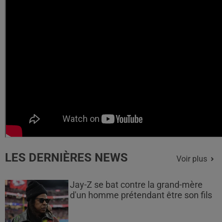
LES DERNIÈRES NEWS
Voir plus
Jay-Z se bat contre la grand-mère
d'un homme prétendant être son fils