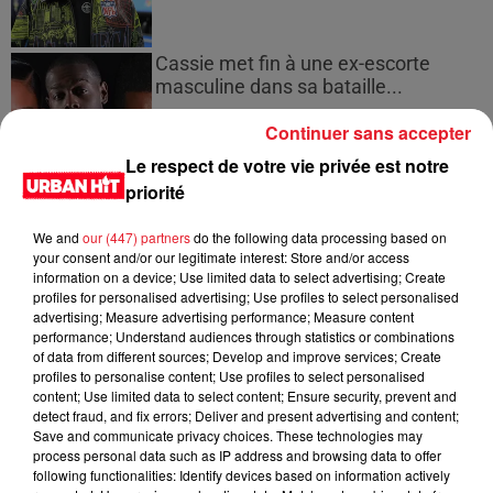
Cassie met fin à une ex-escorte
masculine dans sa bataille...
Continuer sans accepter
Le respect de votre vie privée est notre
priorité
Des vitres tombent de la tour
Montparnasse : des désaccords
We and
our (447) partners
do the following data processing based on
entre...
your consent and/or our legitimate interest: Store and/or access
information on a device; Use limited data to select advertising; Create
profiles for personalised advertising; Use profiles to select personalised
advertising; Measure advertising performance; Measure content
performance; Understand audiences through statistics or combinations
of data from different sources; Develop and improve services; Create
Incendies en Gironde : encore
profiles to personalise content; Use profiles to select personalised
plusieurs semaines avant
content; Use limited data to select content; Ensure security, prevent and
l'extinction...
detect fraud, and fix errors; Deliver and present advertising and content;
Save and communicate privacy choices. These technologies may
process personal data such as IP address and browsing data to offer
following functionalities: Identify devices based on information actively