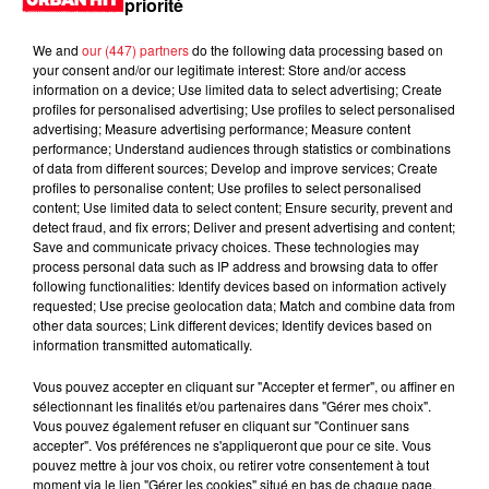
priorité
We and
our (447) partners
do the following data processing based on
your consent and/or our legitimate interest: Store and/or access
information on a device; Use limited data to select advertising; Create
profiles for personalised advertising; Use profiles to select personalised
advertising; Measure advertising performance; Measure content
performance; Understand audiences through statistics or combinations
of data from different sources; Develop and improve services; Create
profiles to personalise content; Use profiles to select personalised
content; Use limited data to select content; Ensure security, prevent and
detect fraud, and fix errors; Deliver and present advertising and content;
13 avril 2026
Save and communicate privacy choices. These technologies may
Kourtney Kardashian : Camp Poosh détruit par
process personal data such as IP address and browsing data to offer
une tempête de sable à...
following functionalities: Identify devices based on information actively
requested; Use precise geolocation data; Match and combine data from
Le Camp Poosh de Kourtney Kardashian a été ravagé par
other data sources; Link different devices; Identify devices based on
une tempête de sable lors de Coachella 2026, transformant
information transmitted automatically.
le luxe en chaos.
Vous pouvez accepter en cliquant sur "Accepter et fermer", ou affiner en
sélectionnant les finalités et/ou partenaires dans "Gérer mes choix".
Vous pouvez également refuser en cliquant sur "Continuer sans
accepter". Vos préférences ne s'appliqueront que pour ce site. Vous
pouvez mettre à jour vos choix, ou retirer votre consentement à tout
moment via le lien "Gérer les cookies" situé en bas de chaque page.