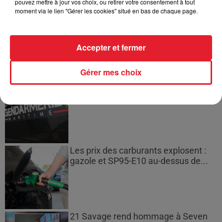
pouvez mettre à jour vos choix, ou retirer votre consentement à tout
moment via le lien "Gérer les cookies" situé en bas de chaque page.
Incendies en Gironde : encore
plusieurs semaines avant
l'extinction...
Accepter et fermer
Gérer mes choix
Bouches-du-Rhône : les ossements
de deux militaires disparus...
Les prix des carburants explosent :
gazole et SP95-E10 au-dessus de...
21 Savage rend hommage à Seven