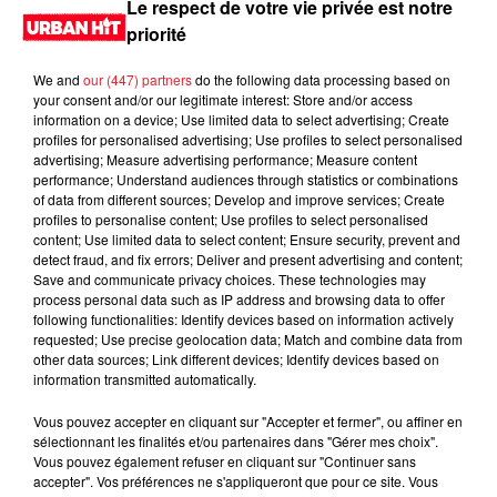
Le respect de votre vie privée est notre
LES DERNIÈRES NEWS
priorité
Voir plus
We and
our (447) partners
do the following data processing based on
Jay-Z se bat contre la grand-mère
your consent and/or our legitimate interest: Store and/or access
d'un homme prétendant être son fils
information on a device; Use limited data to select advertising; Create
profiles for personalised advertising; Use profiles to select personalised
advertising; Measure advertising performance; Measure content
performance; Understand audiences through statistics or combinations
of data from different sources; Develop and improve services; Create
profiles to personalise content; Use profiles to select personalised
content; Use limited data to select content; Ensure security, prevent and
Cassie met fin à une ex-escorte
detect fraud, and fix errors; Deliver and present advertising and content;
masculine dans sa bataille...
Save and communicate privacy choices. These technologies may
process personal data such as IP address and browsing data to offer
following functionalities: Identify devices based on information actively
requested; Use precise geolocation data; Match and combine data from
other data sources; Link different devices; Identify devices based on
information transmitted automatically.
Des vitres tombent de la tour
Montparnasse : des désaccords
Vous pouvez accepter en cliquant sur "Accepter et fermer", ou affiner en
entre...
sélectionnant les finalités et/ou partenaires dans "Gérer mes choix".
Vous pouvez également refuser en cliquant sur "Continuer sans
accepter". Vos préférences ne s'appliqueront que pour ce site. Vous