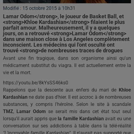
Modifié : 15 octobre 2015 à 10h31
Lamar Odom</strong>, le joueur de Basket Ball, et
<strong>Khloe Kardashian</strong> filaient le plus
parfait amour. Malheureusement, il y a quelques
jours, on a retrouvé <strong>Lamar Odom</strong>
dans une maison close à Los Angeles complètement
inconscient. Les médecins qui l'ont osculté ont
trouvé <strong>de nombreuses traces de drogues
Avant une fin tragique, dans son organisme ainsi qu'un
médicament substitut du viagra. Il est actuellement entre la
vie et la mort.
https://youtu.be/8kYsSS46ks0
Rappelons que la descente aux enfers du mari de
Khloe
Kardashian
ne date pas d'hier. Il est accroc à de nombreuses
substances, y compris l'héroïne. Selon le site à scandale
TMZ
,
Lamar Odom
se serait mis dans cet état tout seul
lorsqu'il aurait appris que
la famille Kardashian
avait eu une
conversation sur ses addictions à table dans la télé-réalité
"L'incroyable famille Kardashian".
Il n'aurait pas supporté que