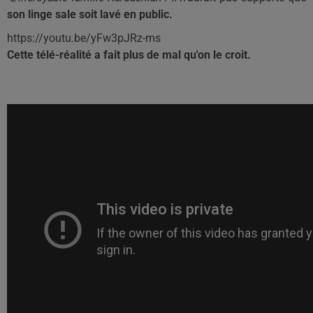
son linge sale soit lavé en public.
https://youtu.be/yFw3pJRz-ms
Cette télé-réalité a fait plus de mal qu'on le croit.