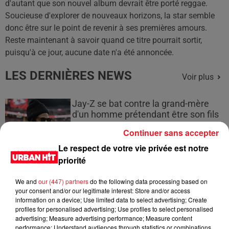
d'autant que son nouvel album devrait être porté
reggae
.
Soucieuse d'explorer de nouveaux horizons, la star semble
donc être sur
le
point de revenir à ses
premières
amours.
Reste maintenant à savoir quand ce titre pourrait sortir,
puisqu'à ce jour, aucune date n'a été annoncée.
LES DERNIÈRES NEWS
Voir plus
Jay-Z se bat contre la grand-mère
d'un homme prétendant être son fils
Continuer sans accepter
Le respect de votre vie privée est notre
priorité
Cassie met fin à une ex-escorte
We and
our (447) partners
do the following data processing based on
masculine dans sa bataille...
your consent and/or our legitimate interest: Store and/or access
information on a device; Use limited data to select advertising; Create
profiles for personalised advertising; Use profiles to select personalised
advertising; Measure advertising performance; Measure content
performance; Understand audiences through statistics or combinations