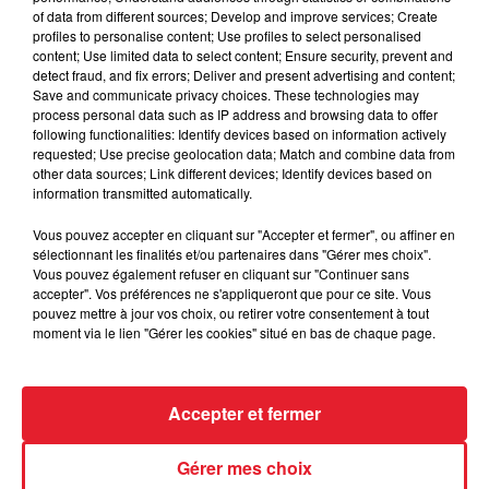
of data from different sources; Develop and improve services; Create
Des vitres tombent de la tour
profiles to personalise content; Use profiles to select personalised
Montparnasse : des désaccords
content; Use limited data to select content; Ensure security, prevent and
entre...
detect fraud, and fix errors; Deliver and present advertising and content;
Save and communicate privacy choices. These technologies may
process personal data such as IP address and browsing data to offer
following functionalities: Identify devices based on information actively
requested; Use precise geolocation data; Match and combine data from
Incendies en Gironde : encore
other data sources; Link different devices; Identify devices based on
plusieurs semaines avant
information transmitted automatically.
l'extinction...
Vous pouvez accepter en cliquant sur "Accepter et fermer", ou affiner en
sélectionnant les finalités et/ou partenaires dans "Gérer mes choix".
Vous pouvez également refuser en cliquant sur "Continuer sans
accepter". Vos préférences ne s'appliqueront que pour ce site. Vous
pouvez mettre à jour vos choix, ou retirer votre consentement à tout
Bouches-du-Rhône : les ossements
moment via le lien "Gérer les cookies" situé en bas de chaque page.
de deux militaires disparus...
Accepter et fermer
Les prix des carburants explosent :
Gérer mes choix
gazole et SP95-E10 au-dessus de...