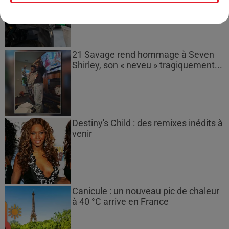
21 Savage rend hommage à Seven
Shirley, son « neveu » tragiquement...
Destiny's Child : des remixes inédits à
venir
Canicule : un nouveau pic de chaleur
à 40 °C arrive en France