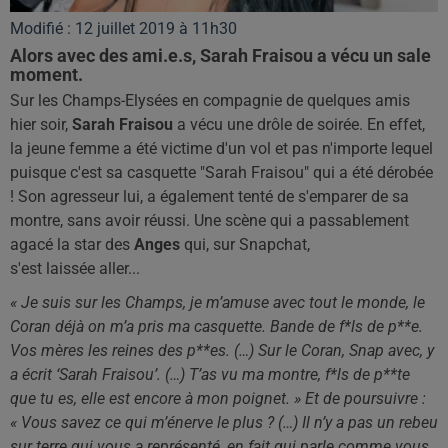
Modifié : 12 juillet 2019 à 11h30
Alors avec des ami.e.s, Sarah Fraisou a vécu un sale
moment.
Sur les Champs-Elysées en compagnie de quelques amis
hier soir,
Sarah Fraisou
a vécu une drôle de soirée. En effet,
la jeune femme a été victime d'un vol et pas n'importe lequel
puisque c'est sa casquette "Sarah Fraisou" qui a été dérobée
! Son agresseur lui, a également tenté de s'emparer de sa
montre, sans avoir réussi. Une scène qui a passablement
agacé la star des
Anges
qui, sur Snapchat,
s'est laissée aller...
« Je suis sur les Champs, je m’amuse avec tout le monde, le
Coran déjà on m’a pris ma casquette. Bande de f*ls de p**e.
Vos mères les reines des p**es. (…) Sur le Coran, Snap avec, y
a écrit ‘Sarah Fraisou’. (…) T’as vu ma montre, f*ls de p**te
que tu es, elle est encore à mon poignet. » Et de poursuivre :
« Vous savez ce qui m’énerve le plus ? (…) Il n’y a pas un rebeu
sur terre qui vous a représenté, en fait qui parle comme vous,