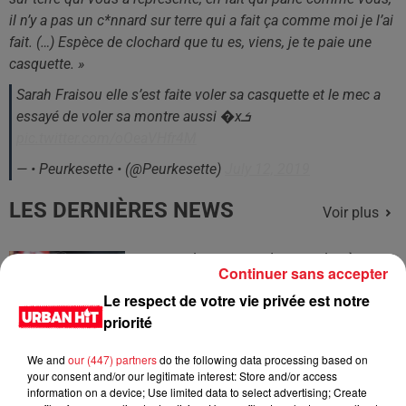
il n’y a pas un c*nnard sur terre qui a fait ça comme moi je l’ai
fait. (…) Espèce de clochard que tu es, viens, je te paie une
casquette. »
Sarah Fraisou elle s’est faite voler sa casquette et le mec a
essayé de voler sa montre aussi �xܭ
pic.twitter.com/oOeaVHfr4M
— • Peurkesette • (@Peurkesette)
July 12, 2019
LES DERNIÈRES NEWS
Voir plus
Jay-Z se bat contre la grand-mère
Continuer sans accepter
d'un homme prétendant être son fils
Le respect de votre vie privée est notre
priorité
We and
our (447) partners
do the following data processing based on
your consent and/or our legitimate interest: Store and/or access
Cassie met fin à une ex-escorte
information on a device; Use limited data to select advertising; Create
masculine dans sa bataille...