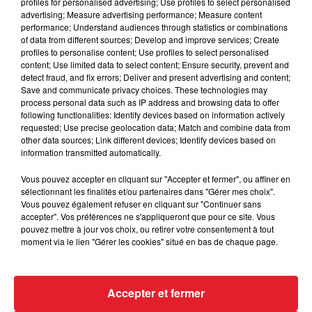
profiles for personalised advertising; Use profiles to select personalised
advertising; Measure advertising performance; Measure content
performance; Understand audiences through statistics or combinations
of data from different sources; Develop and improve services; Create
profiles to personalise content; Use profiles to select personalised
content; Use limited data to select content; Ensure security, prevent and
Des vitres tombent de la tour
detect fraud, and fix errors; Deliver and present advertising and content;
Montparnasse : des désaccords
Save and communicate privacy choices. These technologies may
process personal data such as IP address and browsing data to offer
entre...
following functionalities: Identify devices based on information actively
requested; Use precise geolocation data; Match and combine data from
other data sources; Link different devices; Identify devices based on
information transmitted automatically.
Incendies en Gironde : encore
Vous pouvez accepter en cliquant sur "Accepter et fermer", ou affiner en
plusieurs semaines avant
sélectionnant les finalités et/ou partenaires dans "Gérer mes choix".
l'extinction...
Vous pouvez également refuser en cliquant sur "Continuer sans
accepter". Vos préférences ne s'appliqueront que pour ce site. Vous
pouvez mettre à jour vos choix, ou retirer votre consentement à tout
moment via le lien "Gérer les cookies" situé en bas de chaque page.
Bouches-du-Rhône : les ossements
de deux militaires disparus...
Accepter et fermer