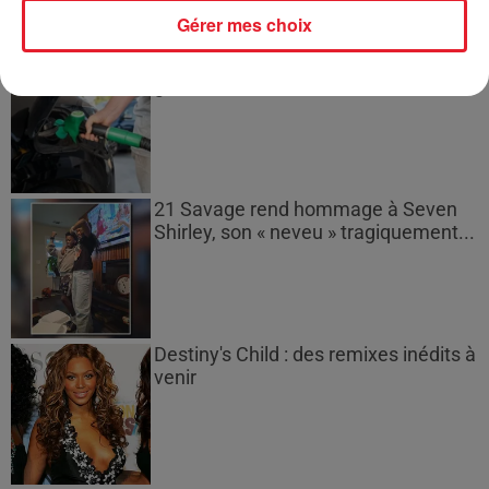
Gérer mes choix
Les prix des carburants explosent :
gazole et SP95-E10 au-dessus de...
21 Savage rend hommage à Seven
Shirley, son « neveu » tragiquement...
Destiny's Child : des remixes inédits à
venir