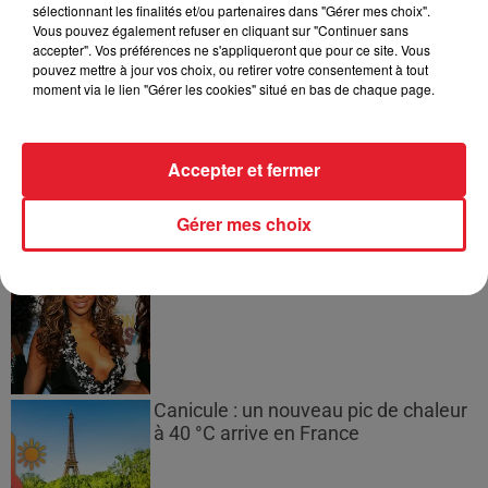
sélectionnant les finalités et/ou partenaires dans "Gérer mes choix".
Vous pouvez également refuser en cliquant sur "Continuer sans
accepter". Vos préférences ne s'appliqueront que pour ce site. Vous
pouvez mettre à jour vos choix, ou retirer votre consentement à tout
moment via le lien "Gérer les cookies" situé en bas de chaque page.
21 Savage rend hommage à Seven
Shirley, son « neveu » tragiquement...
Accepter et fermer
Gérer mes choix
Destiny's Child : des remixes inédits à
venir
Canicule : un nouveau pic de chaleur
à 40 °C arrive en France