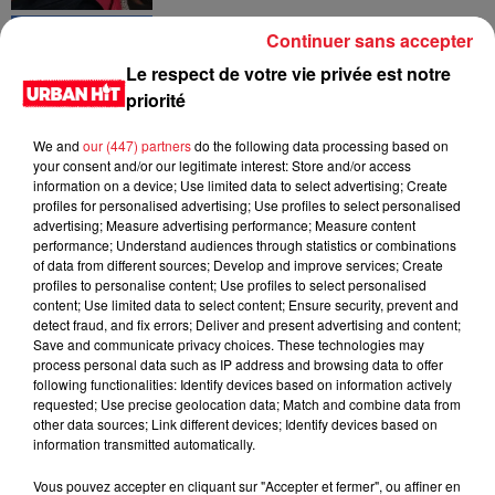
Des vitres tombent de la tour
Continuer sans accepter
Montparnasse : des désaccords
Le respect de votre vie privée est notre
entre...
priorité
We and
our (447) partners
do the following data processing based on
your consent and/or our legitimate interest: Store and/or access
Incendies en Gironde : encore
information on a device; Use limited data to select advertising; Create
plusieurs semaines avant
profiles for personalised advertising; Use profiles to select personalised
l'extinction...
advertising; Measure advertising performance; Measure content
performance; Understand audiences through statistics or combinations
of data from different sources; Develop and improve services; Create
profiles to personalise content; Use profiles to select personalised
content; Use limited data to select content; Ensure security, prevent and
Bouches-du-Rhône : les ossements
detect fraud, and fix errors; Deliver and present advertising and content;
de deux militaires disparus...
Save and communicate privacy choices. These technologies may
process personal data such as IP address and browsing data to offer
following functionalities: Identify devices based on information actively
requested; Use precise geolocation data; Match and combine data from
other data sources; Link different devices; Identify devices based on
information transmitted automatically.
Les prix des carburants explosent :
Vous pouvez accepter en cliquant sur "Accepter et fermer", ou affiner en
gazole et SP95-E10 au-dessus de...