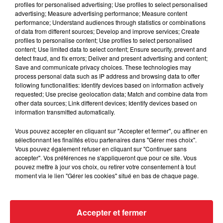
masculine dans sa bataille...
profiles for personalised advertising; Use profiles to select personalised
advertising; Measure advertising performance; Measure content
performance; Understand audiences through statistics or combinations
of data from different sources; Develop and improve services; Create
profiles to personalise content; Use profiles to select personalised
content; Use limited data to select content; Ensure security, prevent and
Des vitres tombent de la tour
detect fraud, and fix errors; Deliver and present advertising and content;
Save and communicate privacy choices. These technologies may
Montparnasse : des désaccords
process personal data such as IP address and browsing data to offer
entre...
following functionalities: Identify devices based on information actively
requested; Use precise geolocation data; Match and combine data from
other data sources; Link different devices; Identify devices based on
information transmitted automatically.
Incendies en Gironde : encore
Vous pouvez accepter en cliquant sur "Accepter et fermer", ou affiner en
plusieurs semaines avant
sélectionnant les finalités et/ou partenaires dans "Gérer mes choix".
l'extinction...
Vous pouvez également refuser en cliquant sur "Continuer sans
accepter". Vos préférences ne s'appliqueront que pour ce site. Vous
pouvez mettre à jour vos choix, ou retirer votre consentement à tout
moment via le lien "Gérer les cookies" situé en bas de chaque page.
Bouches-du-Rhône : les ossements
de deux militaires disparus...
Accepter et fermer