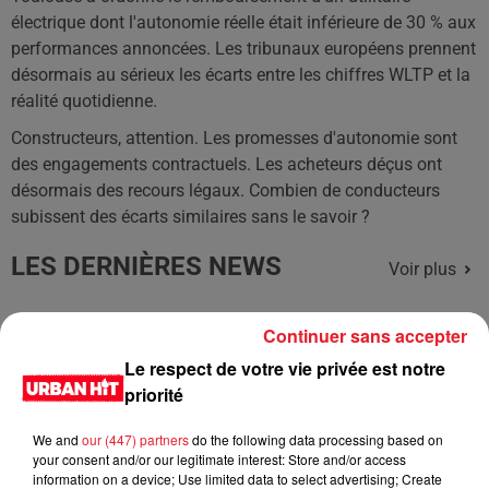
électrique dont l'autonomie réelle était inférieure de 30 % aux
performances annoncées. Les tribunaux européens prennent
désormais au sérieux les écarts entre les chiffres WLTP et la
réalité quotidienne.
Constructeurs, attention. Les promesses d'autonomie sont
des engagements contractuels. Les acheteurs déçus ont
désormais des recours légaux. Combien de conducteurs
subissent des écarts similaires sans le savoir ?
LES DERNIÈRES NEWS
Voir plus
Jay-Z se bat contre la grand-mère
Continuer sans accepter
d'un homme prétendant être son fils
Le respect de votre vie privée est notre
priorité
We and
our (447) partners
do the following data processing based on
your consent and/or our legitimate interest: Store and/or access
Cassie met fin à une ex-escorte
information on a device; Use limited data to select advertising; Create