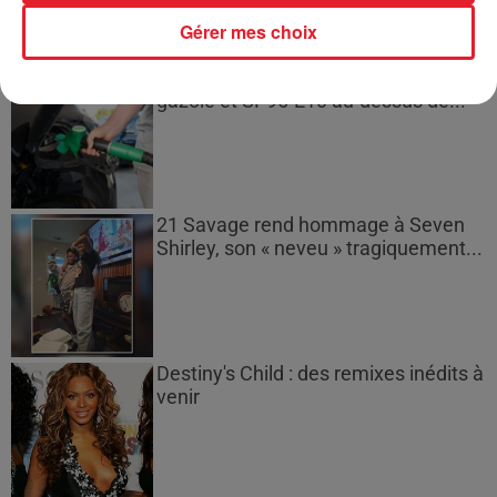
Gérer mes choix
Les prix des carburants explosent :
gazole et SP95-E10 au-dessus de...
21 Savage rend hommage à Seven
Shirley, son « neveu » tragiquement...
Destiny's Child : des remixes inédits à
venir