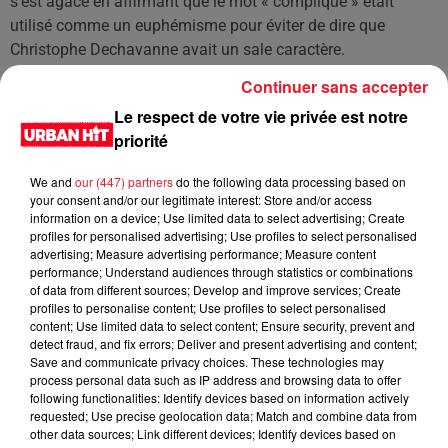
s'est agacé en affirmant que le mot « compliqué » était
utilisé comme un euphémisme pour éviter de dire que
Christophe Dechavanne avait un sale caractère.
Malgré les tensions entre les chroniqueurs de TPMP,
Continuer sans accepter
Christophe Dechavanne a réussi à rebondir grâce à France 2
Le respect de votre vie privée est notre
qui lui a permis de retrouver l'antenne en le propulsant
priorité
comme "invité permanent" de Quelle époque !, le nouveau
talk de Léa Salamé le samedi soir. L’animateur semble donc
We and
our (447) partners
do the following data processing based on
your consent and/or our legitimate interest: Store and/or access
avoir trouvé sa place dans le paysage audiovisuel actuel.
information on a device; Use limited data to select advertising; Create
profiles for personalised advertising; Use profiles to select personalised
LES DERNIÈRES NEWS
Voir plus
advertising; Measure advertising performance; Measure content
performance; Understand audiences through statistics or combinations
of data from different sources; Develop and improve services; Create
Jay-Z se bat contre la grand-mère
profiles to personalise content; Use profiles to select personalised
d'un homme prétendant être son fils
content; Use limited data to select content; Ensure security, prevent and
detect fraud, and fix errors; Deliver and present advertising and content;
Save and communicate privacy choices. These technologies may
process personal data such as IP address and browsing data to offer
following functionalities: Identify devices based on information actively
requested; Use precise geolocation data; Match and combine data from
other data sources; Link different devices; Identify devices based on
Cassie met fin à une ex-escorte