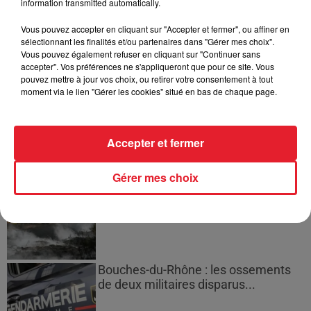
information transmitted automatically.
masculine dans sa bataille...
Vous pouvez accepter en cliquant sur "Accepter et fermer", ou affiner en
sélectionnant les finalités et/ou partenaires dans "Gérer mes choix".
Vous pouvez également refuser en cliquant sur "Continuer sans
accepter". Vos préférences ne s'appliqueront que pour ce site. Vous
pouvez mettre à jour vos choix, ou retirer votre consentement à tout
Des vitres tombent de la tour
moment via le lien "Gérer les cookies" situé en bas de chaque page.
Montparnasse : des désaccords
entre...
Accepter et fermer
Gérer mes choix
Incendies en Gironde : encore
plusieurs semaines avant
l'extinction...
Bouches-du-Rhône : les ossements
de deux militaires disparus...