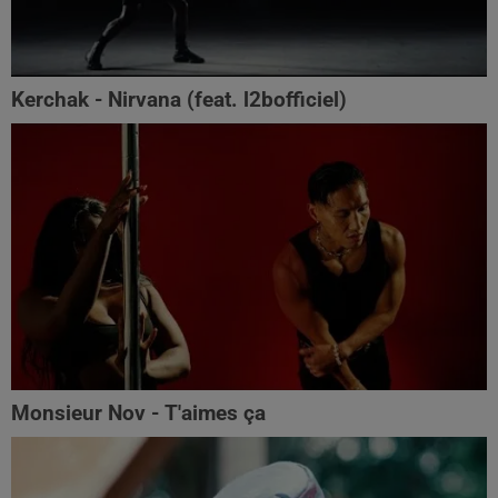
Kerchak - Nirvana (feat. ‪l2bofficiel‬)
Monsieur Nov - T'aimes ça