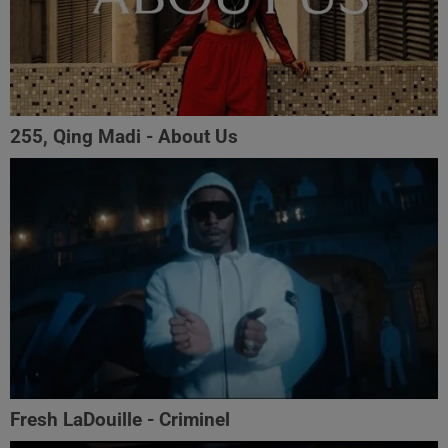
255, Qing Madi - About Us
Fresh LaDouille - Criminel