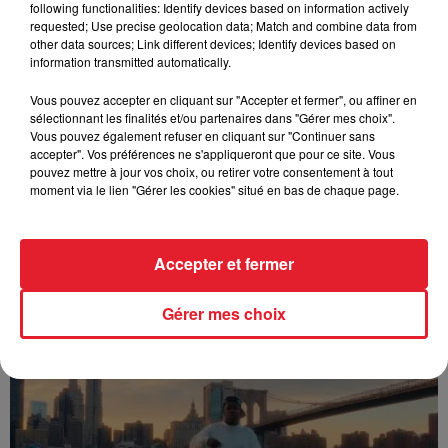
following functionalities: Identify devices based on information actively
FOLA & Victony - golibe
requested; Use precise geolocation data; Match and combine data from
other data sources; Link different devices; Identify devices based on
information transmitted automatically.
Vous pouvez accepter en cliquant sur "Accepter et fermer", ou affiner en
sélectionnant les finalités et/ou partenaires dans "Gérer mes choix".
Vous pouvez également refuser en cliquant sur "Continuer sans
accepter". Vos préférences ne s'appliqueront que pour ce site. Vous
pouvez mettre à jour vos choix, ou retirer votre consentement à tout
moment via le lien "Gérer les cookies" situé en bas de chaque page.
Accepter et fermer
Franglish & Keblack - Génération Impolie
Gérer mes choix