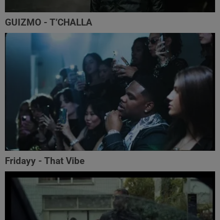
GUIZMO - T’CHALLA
Fridayy - That Vibe