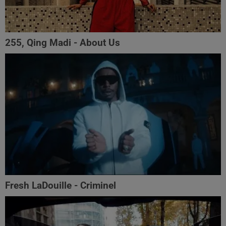
255, Qing Madi - About Us
Fresh LaDouille - Criminel