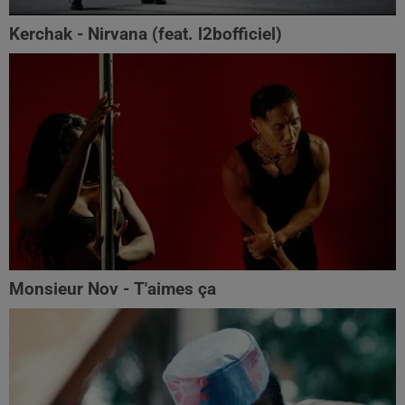
Kerchak - Nirvana (feat. ‪l2bofficiel‬)
Monsieur Nov - T'aimes ça