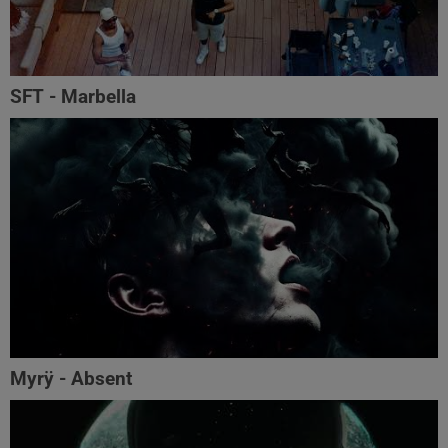
SFT - Marbella
Myrÿ - Absent