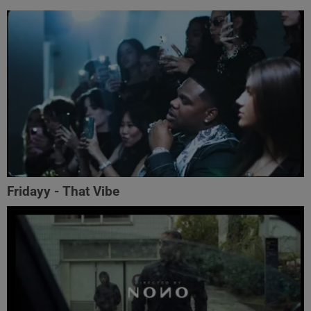
Fridayy - That Vibe