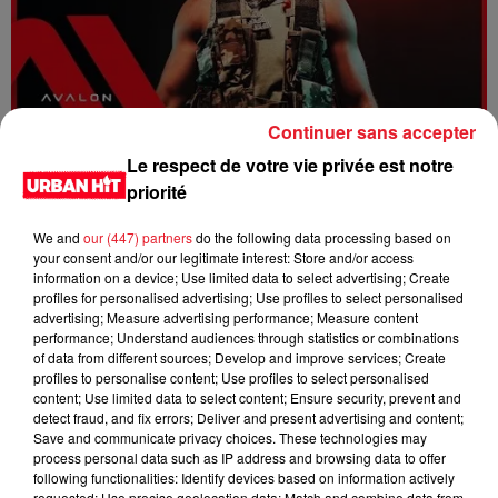
Continuer sans accepter
Dystinct - Yama
Le respect de votre vie privée est notre
priorité
We and
our (447) partners
do the following data processing based on
your consent and/or our legitimate interest: Store and/or access
information on a device; Use limited data to select advertising; Create
profiles for personalised advertising; Use profiles to select personalised
advertising; Measure advertising performance; Measure content
performance; Understand audiences through statistics or combinations
of data from different sources; Develop and improve services; Create
profiles to personalise content; Use profiles to select personalised
content; Use limited data to select content; Ensure security, prevent and
detect fraud, and fix errors; Deliver and present advertising and content;
Save and communicate privacy choices. These technologies may
process personal data such as IP address and browsing data to offer
FOLA & Victony - golibe
following functionalities: Identify devices based on information actively
requested; Use precise geolocation data; Match and combine data from