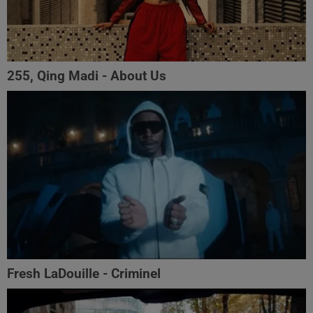
255, Qing Madi - About Us
Fresh LaDouille - Criminel