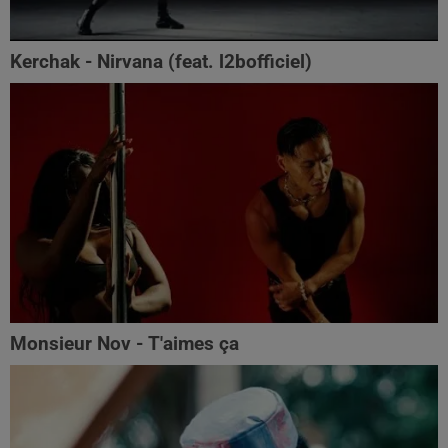
Kerchak - Nirvana (feat. ‪l2bofficiel‬)
Monsieur Nov - T'aimes ça