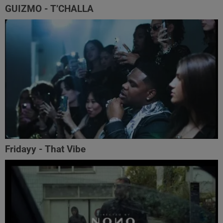
GUIZMO - T’CHALLA
Fridayy - That Vibe