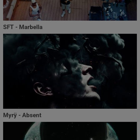
SFT - Marbella
Myrÿ - Absent