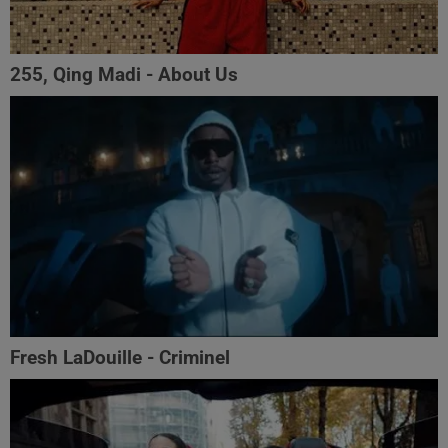
255, Qing Madi - About Us
Fresh LaDouille - Criminel