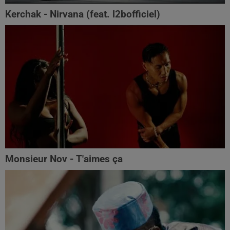
Kerchak - Nirvana (feat. ‪l2bofficiel‬)
Monsieur Nov - T'aimes ça