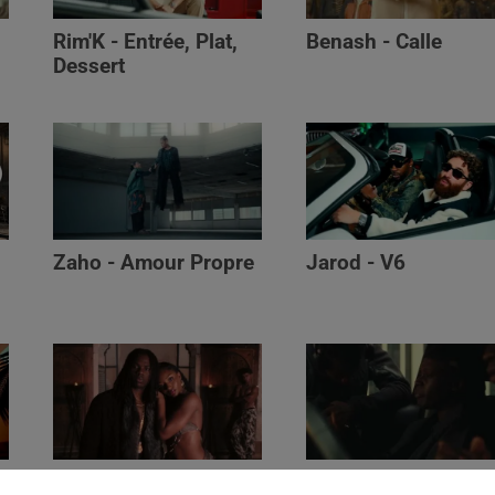
Rim'K - Entrée, Plat,
Benash - Calle
Dessert
Zaho - Amour Propre
Jarod - V6
Ayra Starr - Who’s Dat
Saaro - Star /