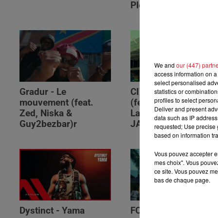
Please (feat. RSKO)
We and
our (447) partn
access information on a 
select personalised ad
Gradur - Le
CIZA - Isaka II (6am)
statistics or combinatio
profiles to select person
mouvement (feat.
(feat. Tems, Omah
Deliver and present adv
Zed, Niska &
Lay, Thukuthela &
data such as IP address 
Guy2bezbar)r
JAZZWRLD)
requested; Use precise g
based on information tra
Vous pouvez accepter en 
mes choix". Vous pouvez
ce site. Vous pouvez met
bas de chaque page.
Dystinct - Yama
FOLA & Victony -