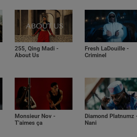
255, Qing Madi -
Fresh LaDouille -
,
About Us
Criminel
Monsieur Nov -
Diamond Platnumz 
T'aimes ça
Nani