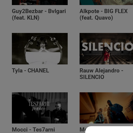
Guy2Bezbar - Bvlgari
Alkpote - BIG FLEX
(feat. KLN)
(feat. Quavo)
Tyla - CHANEL
Rauw Alejandro -
SILENCIO
Mocci - Tes7arni
Monsieur Nov‬ -