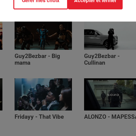
Gérer mes choix
Accepter et fermer
Génération Impolie
Guy2Bezbar - Big
Guy2Bezbar -
mama
Cullinan
Fridayy - That Vibe
ALONZO - MAPESS