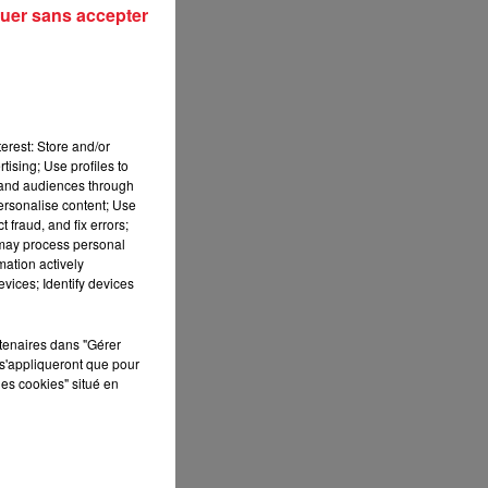
uer sans accepter
erest: Store and/or
tising; Use profiles to
tand audiences through
personalise content; Use
 fraud, and fix errors;
 may process personal
mation actively
vices; Identify devices
rtenaires dans "Gérer
s'appliqueront que pour
les cookies" situé en