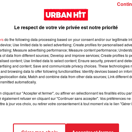
Girl (feat. Rema)
interlude Yorssy
Contin
Le respect de votre vie privée est notre priorité
ers
do the following data processing based on your consent and/or our legitimate int
device; Use limited data to select advertising; Create profiles for personalised adver
vertising; Measure advertising performance; Measure content performance; Unders
Siaka & Dr. Yaro - Les
Kore & Zamdane -
ns of data from different sources; Develop and improve services; Create profiles to 
alised content; Use limited data to select content; Ensure security, prevent and detect
Limites
Dalí
ertising and content; Save and communicate privacy choices. These technologies
and browsing data to offer following functionalities: Identify devices based on infor
eolocation data; Match and combine data from other data sources; Link different de
nsmitted automatically.
cliquant sur "Accepter et fermer", ou affiner en sélectionnant les finalités et/ou pa
 également refuser en cliquant sur "Continuer sans accepter". Vos préférences ne 
tre à jour vos choix, ou retirer votre consentement à tout moment via le lien "Gérer 
Franglish & Keblack -
Kaneki - LOC