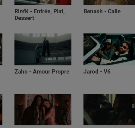
Rim'K - Entrée, Plat,
Benash - Calle
Dessert
Zaho - Amour Propre
Jarod - V6
Ayra Starr - Who’s Dat
Saaro - Star /