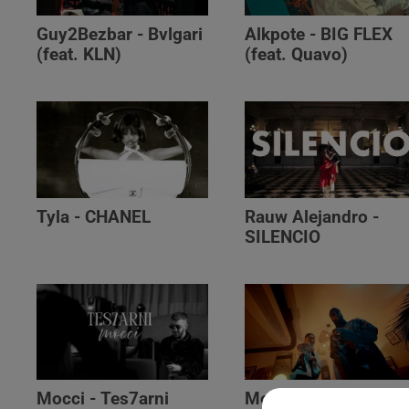
Guy2Bezbar - Bvlgari
Alkpote - BIG FLEX
(feat. KLN)
(feat. Quavo)
Tyla - CHANEL
Rauw Alejandro -
SILENCIO
Mocci - Tes7arni
Monsieur Nov‬ -