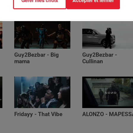
Gérer mes choix
Accepter et fermer
Génération Impolie
Guy2Bezbar - Big
Guy2Bezbar -
mama
Cullinan
Fridayy - That Vibe
ALONZO - MAPESS