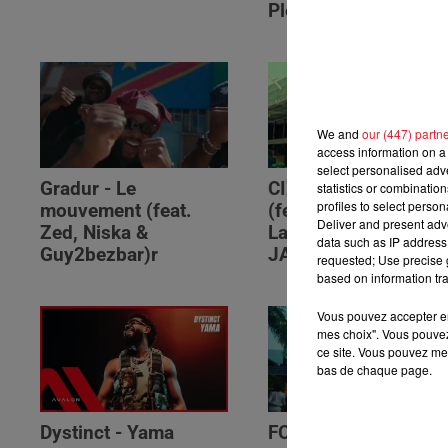
Please (feat. RSKO)
We and
our (447) partn
access information on a 
select personalised ad
Gradur - Le
CIZA - Isaka II (6am)
statistics or combinatio
profiles to select person
mouvement (feat.
(feat. Tems, Omah
Deliver and present adv
Zed, Niska &
Lay, Thukuthela &
data such as IP address 
Guy2bezbar)r
JAZZWRLD)
requested; Use precise g
based on information tra
Vous pouvez accepter en 
mes choix". Vous pouvez
ce site. Vous pouvez met
bas de chaque page.
Dystinct - Yama
FOLA & Victony -