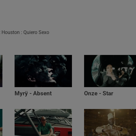
 Houston : Quiero Sexo
Myrÿ - Absent
Onze - Star