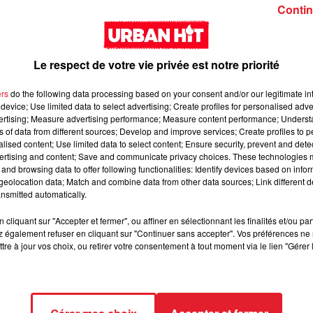
Girl (feat. Rema)
interlude Yorssy
Contin
Le respect de votre vie privée est notre priorité
ers
do the following data processing based on your consent and/or our legitimate int
device; Use limited data to select advertising; Create profiles for personalised adver
vertising; Measure advertising performance; Measure content performance; Unders
Siaka & Dr. Yaro - Les
Kore & Zamdane -
ns of data from different sources; Develop and improve services; Create profiles to 
alised content; Use limited data to select content; Ensure security, prevent and detect
Limites
Dalí
ertising and content; Save and communicate privacy choices. These technologies
and browsing data to offer following functionalities: Identify devices based on infor
eolocation data; Match and combine data from other data sources; Link different de
nsmitted automatically.
cliquant sur "Accepter et fermer", ou affiner en sélectionnant les finalités et/ou pa
 également refuser en cliquant sur "Continuer sans accepter". Vos préférences ne 
tre à jour vos choix, ou retirer votre consentement à tout moment via le lien "Gérer 
Franglish & Keblack -
Kaneki - LOC