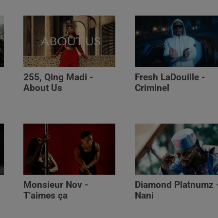
255, Qing Madi -
Fresh LaDouille -
,
About Us
Criminel
Monsieur Nov -
Diamond Platnumz 
T'aimes ça
Nani