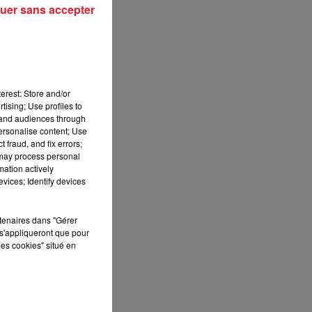
uer sans accepter
erest: Store and/or
tising; Use profiles to
tand audiences through
personalise content; Use
 fraud, and fix errors;
 may process personal
mation actively
vices; Identify devices
rtenaires dans "Gérer
s'appliqueront que pour
les cookies" situé en