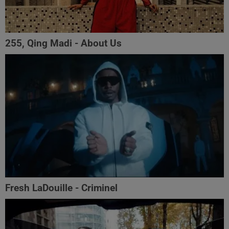
255, Qing Madi - About Us
Fresh LaDouille - Criminel