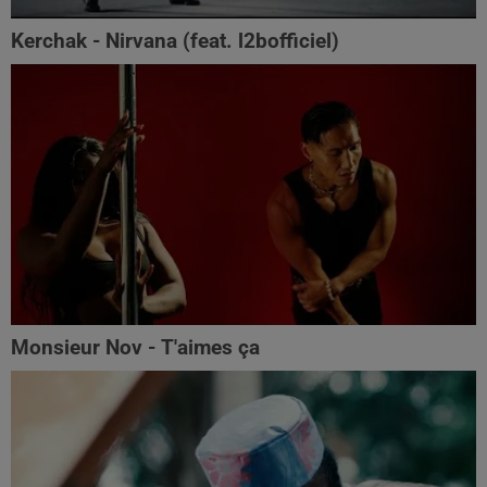
Kerchak - Nirvana (feat. ‪l2bofficiel‬)
Monsieur Nov - T'aimes ça