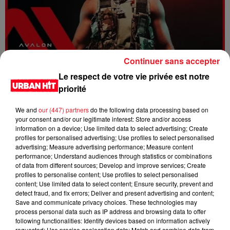
Continuer sans accepter
Dystinct - Yama
Le respect de votre vie privée est notre
priorité
We and
our (447) partners
do the following data processing based on
your consent and/or our legitimate interest: Store and/or access
information on a device; Use limited data to select advertising; Create
profiles for personalised advertising; Use profiles to select personalised
advertising; Measure advertising performance; Measure content
performance; Understand audiences through statistics or combinations
of data from different sources; Develop and improve services; Create
profiles to personalise content; Use profiles to select personalised
content; Use limited data to select content; Ensure security, prevent and
detect fraud, and fix errors; Deliver and present advertising and content;
Save and communicate privacy choices. These technologies may
process personal data such as IP address and browsing data to offer
FOLA & Victony - golibe
following functionalities: Identify devices based on information actively
requested; Use precise geolocation data; Match and combine data from