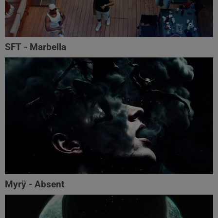
SFT - Marbella
Myrÿ - Absent