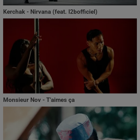
Kerchak - Nirvana (feat. ‪l2bofficiel‬)
Monsieur Nov - T'aimes ça