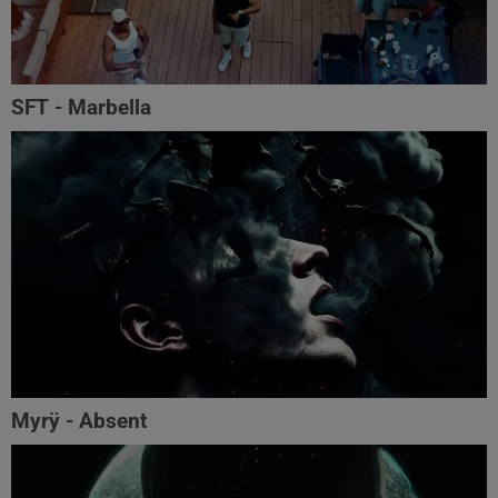
SFT - Marbella
Myrÿ - Absent