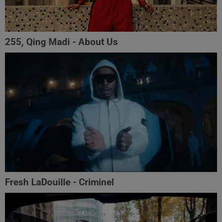
255, Qing Madi - About Us
Fresh LaDouille - Criminel