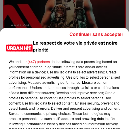
Continuer sans accepter
Dystinct - Yama
Le respect de votre vie privée est notre
priorité
We and
our (447) partners
do the following data processing based on
your consent and/or our legitimate interest: Store and/or access
information on a device; Use limited data to select advertising; Create
profiles for personalised advertising; Use profiles to select personalised
advertising; Measure advertising performance; Measure content
performance; Understand audiences through statistics or combinations
of data from different sources; Develop and improve services; Create
profiles to personalise content; Use profiles to select personalised
content; Use limited data to select content; Ensure security, prevent and
detect fraud, and fix errors; Deliver and present advertising and content;
Save and communicate privacy choices. These technologies may
process personal data such as IP address and browsing data to offer
FOLA & Victony - golibe
following functionalities: Identify devices based on information actively
requested; Use precise geolocation data; Match and combine data from