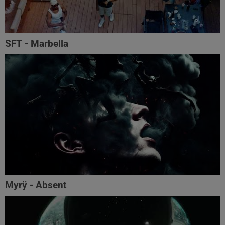
SFT - Marbella
Myrÿ - Absent