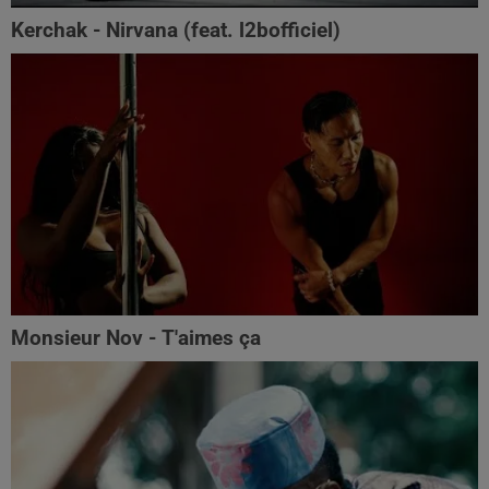
Kerchak - Nirvana (feat. ‪l2bofficiel‬)
Monsieur Nov - T'aimes ça