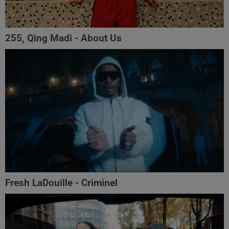
255, Qing Madi - About Us
Fresh LaDouille - Criminel