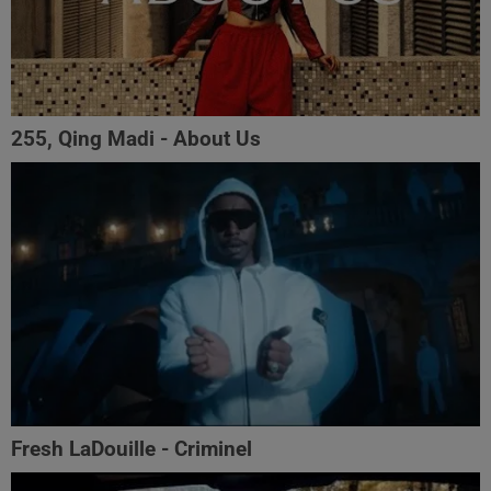
255, Qing Madi - About Us
Fresh LaDouille - Criminel