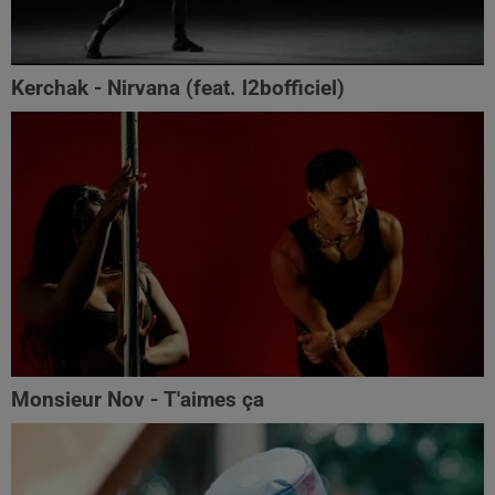
Kerchak - Nirvana (feat. ‪l2bofficiel‬)
Monsieur Nov - T'aimes ça