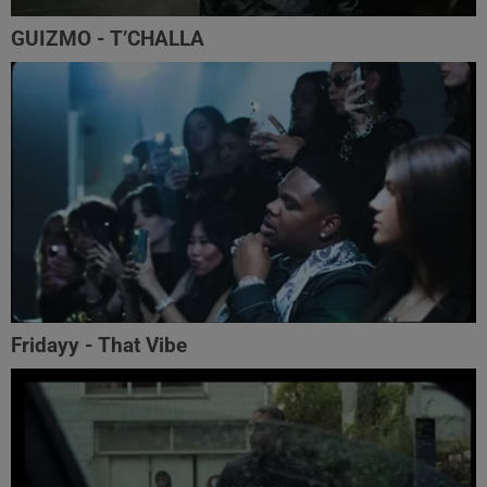
GUIZMO - T’CHALLA
Fridayy - That Vibe