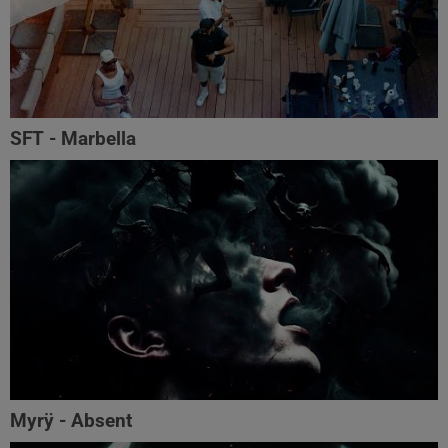
SFT - Marbella
Myrÿ - Absent