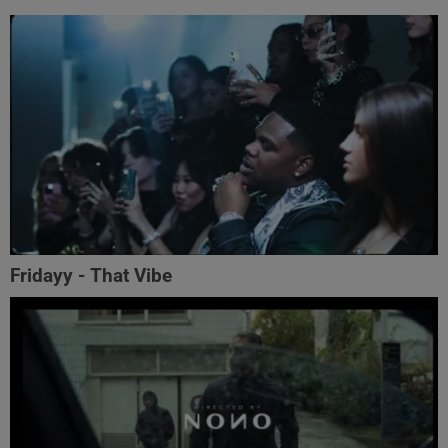
Fridayy - That Vibe