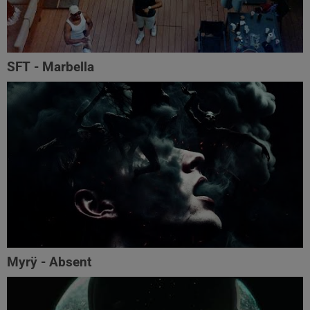
SFT - Marbella
Myrÿ - Absent