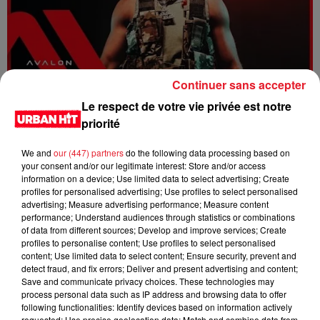
Continuer sans accepter
Dystinct - Yama
Le respect de votre vie privée est notre
priorité
We and
our (447) partners
do the following data processing based on
your consent and/or our legitimate interest: Store and/or access
information on a device; Use limited data to select advertising; Create
profiles for personalised advertising; Use profiles to select personalised
advertising; Measure advertising performance; Measure content
performance; Understand audiences through statistics or combinations
of data from different sources; Develop and improve services; Create
profiles to personalise content; Use profiles to select personalised
content; Use limited data to select content; Ensure security, prevent and
detect fraud, and fix errors; Deliver and present advertising and content;
Save and communicate privacy choices. These technologies may
process personal data such as IP address and browsing data to offer
FOLA & Victony - golibe
following functionalities: Identify devices based on information actively
requested; Use precise geolocation data; Match and combine data from