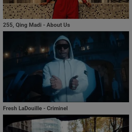
255, Qing Madi - About Us
Fresh LaDouille - Criminel