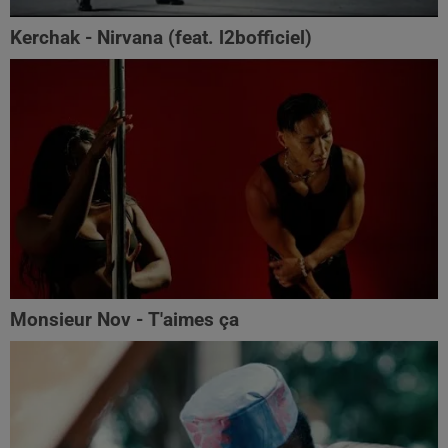
Kerchak - Nirvana (feat. ‪l2bofficiel‬)
Monsieur Nov - T'aimes ça