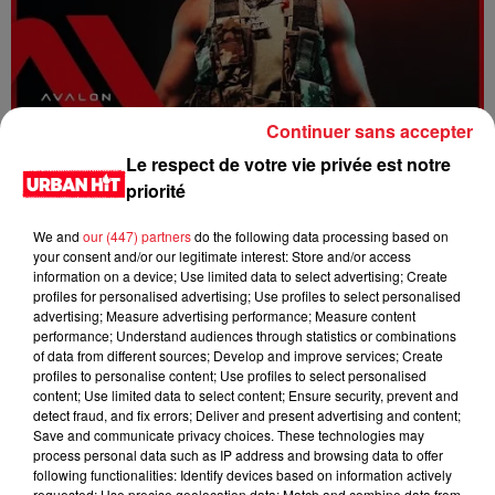
Continuer sans accepter
Dystinct - Yama
Le respect de votre vie privée est notre
priorité
We and
our (447) partners
do the following data processing based on
your consent and/or our legitimate interest: Store and/or access
information on a device; Use limited data to select advertising; Create
profiles for personalised advertising; Use profiles to select personalised
advertising; Measure advertising performance; Measure content
performance; Understand audiences through statistics or combinations
of data from different sources; Develop and improve services; Create
profiles to personalise content; Use profiles to select personalised
content; Use limited data to select content; Ensure security, prevent and
detect fraud, and fix errors; Deliver and present advertising and content;
Save and communicate privacy choices. These technologies may
process personal data such as IP address and browsing data to offer
FOLA & Victony - golibe
following functionalities: Identify devices based on information actively
requested; Use precise geolocation data; Match and combine data from