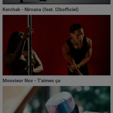
Kerchak - Nirvana (feat. ‪l2bofficiel‬)
Monsieur Nov - T'aimes ça