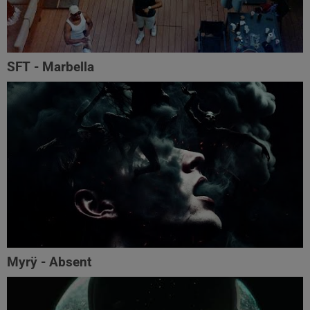
SFT - Marbella
Myrÿ - Absent