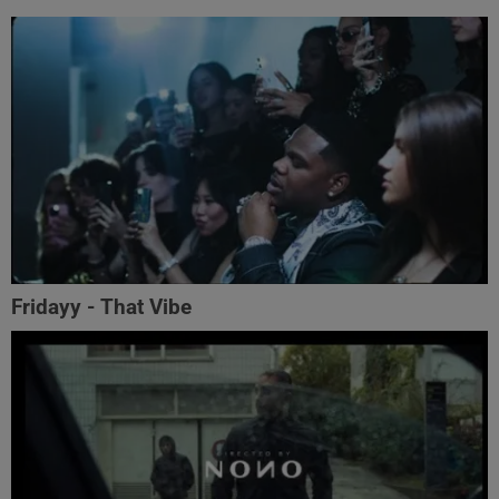
Fridayy - That Vibe