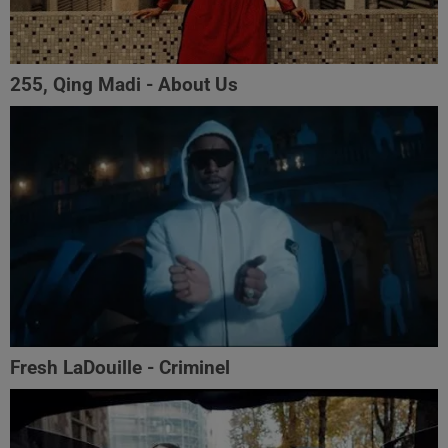
255, Qing Madi - About Us
Fresh LaDouille - Criminel