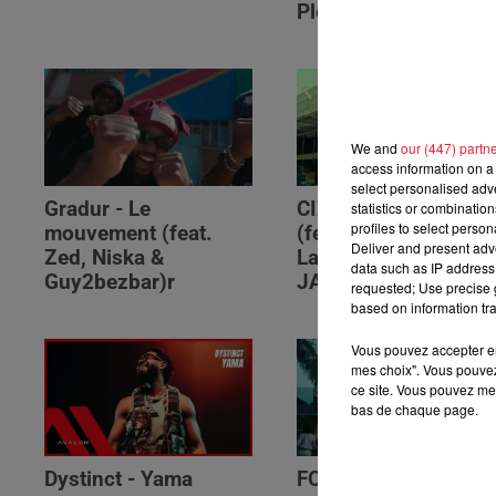
Please (feat. RSKO)
We and
our (447) partn
access information on a 
select personalised ad
Gradur - Le
CIZA - Isaka II (6am)
statistics or combinatio
profiles to select person
mouvement (feat.
(feat. Tems, Omah
Deliver and present adv
Zed, Niska &
Lay, Thukuthela &
data such as IP address 
Guy2bezbar)r
JAZZWRLD)
requested; Use precise g
based on information tra
Vous pouvez accepter en 
mes choix". Vous pouvez
ce site. Vous pouvez met
bas de chaque page.
Dystinct - Yama
FOLA & Victony -