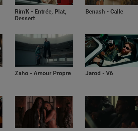
Rim'K - Entrée, Plat,
Benash - Calle
Dessert
Zaho - Amour Propre
Jarod - V6
Ayra Starr - Who’s Dat
Saaro - Star /