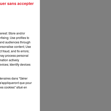
uer sans accepter
erest: Store and/or
tising; Use profiles to
tand audiences through
personalise content; Use
 fraud, and fix errors;
 may process personal
mation actively
vices; Identify devices
rtenaires dans "Gérer
s'appliqueront que pour
les cookies" situé en