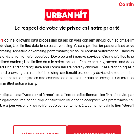
Girl (feat. Rema)
interlude Yorssy
Contin
Le respect de votre vie privée est notre priorité
ers
do the following data processing based on your consent and/or our legitimate int
device; Use limited data to select advertising; Create profiles for personalised adver
vertising; Measure advertising performance; Measure content performance; Unders
Siaka & Dr. Yaro - Les
Kore & Zamdane -
ns of data from different sources; Develop and improve services; Create profiles to 
alised content; Use limited data to select content; Ensure security, prevent and detect
Limites
Dalí
ertising and content; Save and communicate privacy choices. These technologies
and browsing data to offer following functionalities: Identify devices based on infor
eolocation data; Match and combine data from other data sources; Link different de
nsmitted automatically.
cliquant sur "Accepter et fermer", ou affiner en sélectionnant les finalités et/ou pa
 également refuser en cliquant sur "Continuer sans accepter". Vos préférences ne 
tre à jour vos choix, ou retirer votre consentement à tout moment via le lien "Gérer 
Franglish & Keblack -
Kaneki - LOC