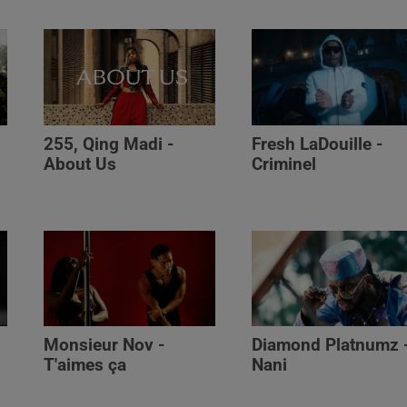
255, Qing Madi -
Fresh LaDouille -
,
About Us
Criminel
Monsieur Nov -
Diamond Platnumz 
T'aimes ça
Nani