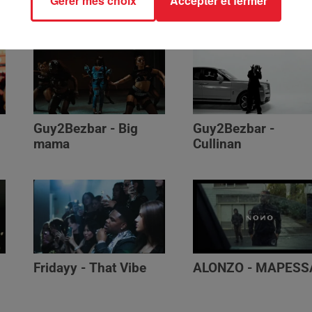
Gérer mes choix
Accepter et fermer
Génération Impolie
Guy2Bezbar - Big
Guy2Bezbar -
mama
Cullinan
Fridayy - That Vibe
ALONZO - MAPESS