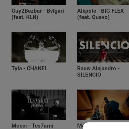
Guy2Bezbar - Bvlgari
Alkpote - BIG FLEX
(feat. KLN)
(feat. Quavo)
Tyla - CHANEL
Rauw Alejandro -
SILENCIO
Mocci - Tes7arni
Monsieur Nov‬ -