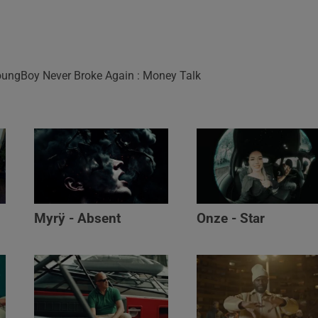
YoungBoy Never Broke Again : Money Talk
Myrÿ - Absent
Onze - Star