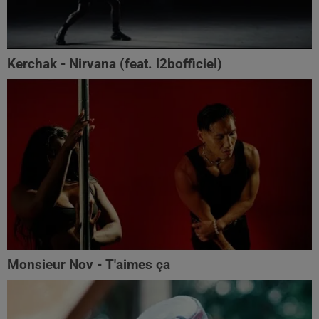
Kerchak - Nirvana (feat. ‪l2bofficiel‬)
Monsieur Nov - T'aimes ça