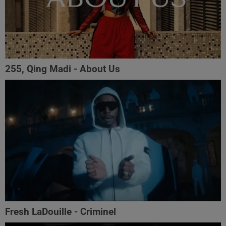
255, Qing Madi - About Us
Fresh LaDouille - Criminel