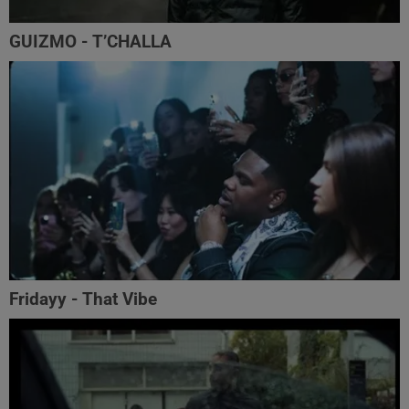
GUIZMO - T’CHALLA
Fridayy - That Vibe