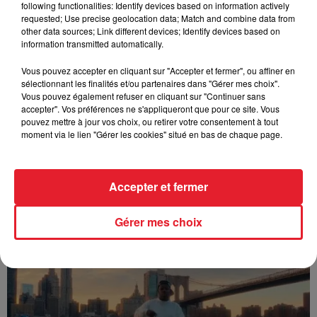
following functionalities: Identify devices based on information actively
FOLA & Victony - golibe
requested; Use precise geolocation data; Match and combine data from
other data sources; Link different devices; Identify devices based on
information transmitted automatically.
Vous pouvez accepter en cliquant sur "Accepter et fermer", ou affiner en
sélectionnant les finalités et/ou partenaires dans "Gérer mes choix".
Vous pouvez également refuser en cliquant sur "Continuer sans
accepter". Vos préférences ne s'appliqueront que pour ce site. Vous
pouvez mettre à jour vos choix, ou retirer votre consentement à tout
moment via le lien "Gérer les cookies" situé en bas de chaque page.
Accepter et fermer
Franglish & Keblack - Génération Impolie
Gérer mes choix