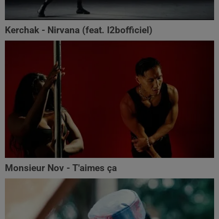
Kerchak - Nirvana (feat. ‪l2bofficiel‬)
Monsieur Nov - T'aimes ça