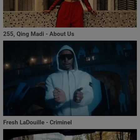
255, Qing Madi - About Us
Fresh LaDouille - Criminel