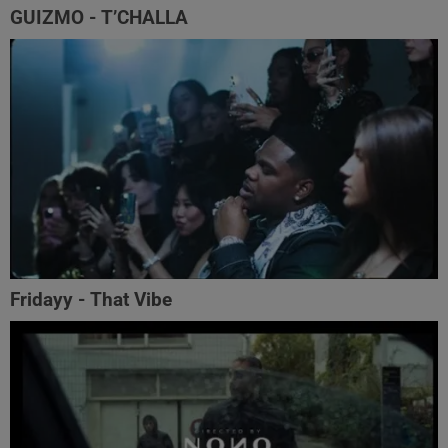
GUIZMO - T’CHALLA
Fridayy - That Vibe