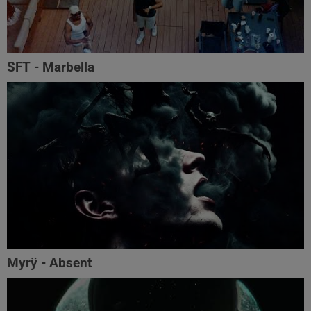
SFT - Marbella
Myrÿ - Absent