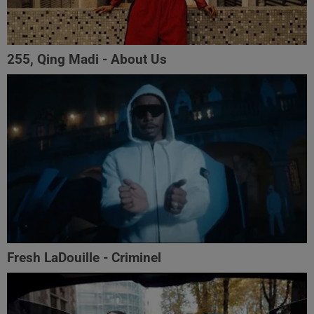
255, Qing Madi - About Us
Fresh LaDouille - Criminel