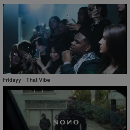
Fridayy - That Vibe