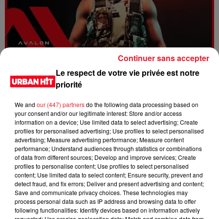
Continuer sans accepter
Dystinct - Yama
Le respect de votre vie privée est notre
priorité
We and
our (447) partners
do the following data processing based on
your consent and/or our legitimate interest: Store and/or access
information on a device; Use limited data to select advertising; Create
profiles for personalised advertising; Use profiles to select personalised
advertising; Measure advertising performance; Measure content
performance; Understand audiences through statistics or combinations
of data from different sources; Develop and improve services; Create
profiles to personalise content; Use profiles to select personalised
content; Use limited data to select content; Ensure security, prevent and
detect fraud, and fix errors; Deliver and present advertising and content;
Save and communicate privacy choices. These technologies may
process personal data such as IP address and browsing data to offer
FOLA & Victony - golibe
following functionalities: Identify devices based on information actively
requested; Use precise geolocation data; Match and combine data from