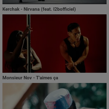
Kerchak - Nirvana (feat. ‪l2bofficiel‬)
Monsieur Nov - T'aimes ça