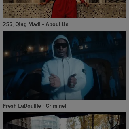
255, Qing Madi - About Us
Fresh LaDouille - Criminel