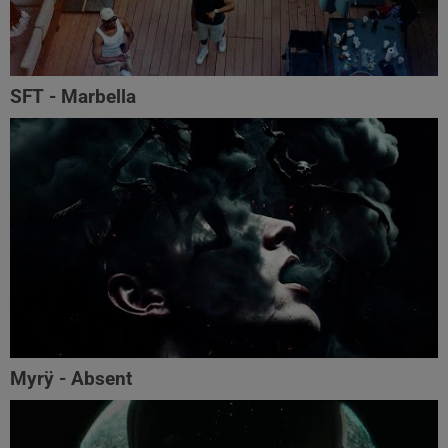
SFT - Marbella
Myrÿ - Absent