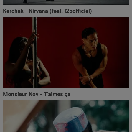
Kerchak - Nirvana (feat. ‪l2bofficiel‬)
Monsieur Nov - T'aimes ça