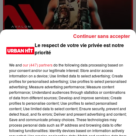
Continuer sans accepter
Dystinct - Yama
Le respect de votre vie privée est notre
priorité
We and
our (447) partners
do the following data processing based on
your consent and/or our legitimate interest: Store and/or access
information on a device; Use limited data to select advertising; Create
profiles for personalised advertising; Use profiles to select personalised
advertising; Measure advertising performance; Measure content
performance; Understand audiences through statistics or combinations
of data from different sources; Develop and improve services; Create
profiles to personalise content; Use profiles to select personalised
content; Use limited data to select content; Ensure security, prevent and
detect fraud, and fix errors; Deliver and present advertising and content;
Save and communicate privacy choices. These technologies may
process personal data such as IP address and browsing data to offer
FOLA & Victony - golibe
following functionalities: Identify devices based on information actively
requested; Use precise geolocation data; Match and combine data from