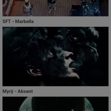
SFT - Marbella
Myrÿ - Absent