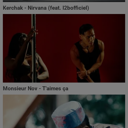
Kerchak - Nirvana (feat. ‪l2bofficiel‬)
Monsieur Nov - T'aimes ça