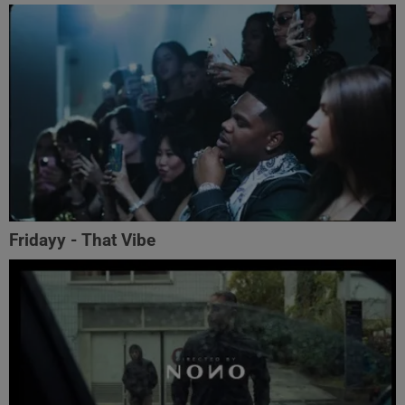
Fridayy - That Vibe