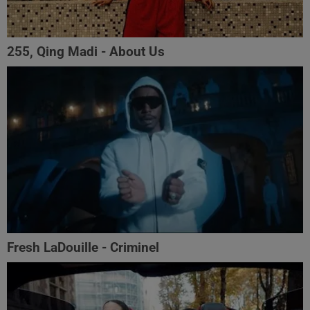
255, Qing Madi - About Us
Fresh LaDouille - Criminel