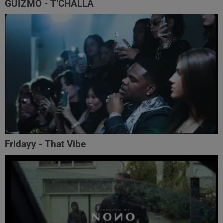
GUIZMO - T’CHALLA
Fridayy - That Vibe