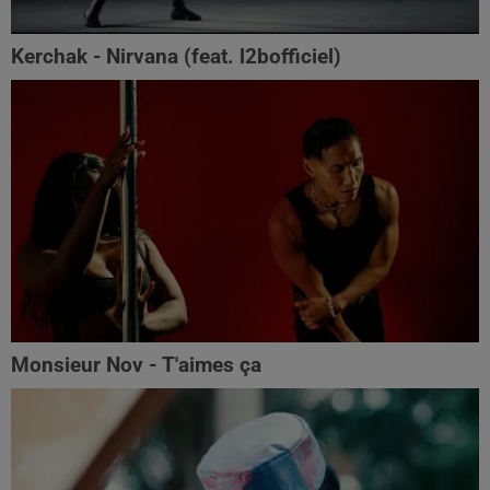
Kerchak - Nirvana (feat. ‪l2bofficiel‬)
Monsieur Nov - T'aimes ça