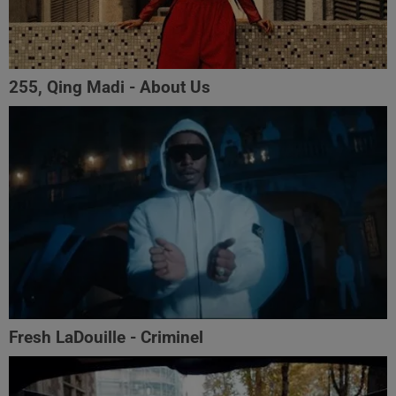
255, Qing Madi - About Us
Fresh LaDouille - Criminel