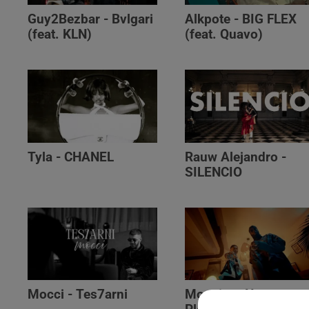
Guy2Bezbar - Bvlgari
Alkpote - BIG FLEX
(feat. KLN)
(feat. Quavo)
Tyla - CHANEL
Rauw Alejandro -
SILENCIO
Mocci - Tes7arni
Monsieur Nov‬ -