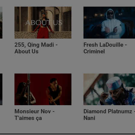
255, Qing Madi -
Fresh LaDouille -
,
About Us
Criminel
Monsieur Nov -
Diamond Platnumz 
T'aimes ça
Nani