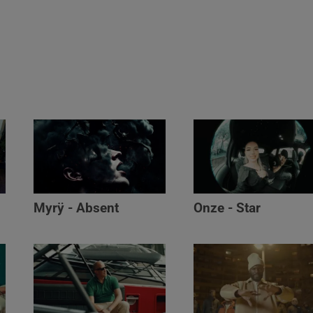
Myrÿ - Absent
Onze - Star