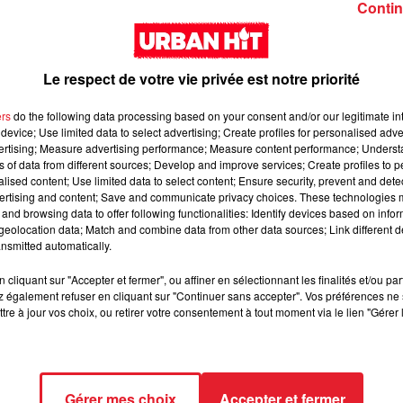
Girl (feat. Rema)
interlude Yorssy
Contin
Le respect de votre vie privée est notre priorité
ers
do the following data processing based on your consent and/or our legitimate int
device; Use limited data to select advertising; Create profiles for personalised adver
vertising; Measure advertising performance; Measure content performance; Unders
Siaka & Dr. Yaro - Les
Kore & Zamdane -
ns of data from different sources; Develop and improve services; Create profiles to 
Limites
Dalí
alised content; Use limited data to select content; Ensure security, prevent and detect
ertising and content; Save and communicate privacy choices. These technologies
and browsing data to offer following functionalities: Identify devices based on infor
eolocation data; Match and combine data from other data sources; Link different de
nsmitted automatically.
cliquant sur "Accepter et fermer", ou affiner en sélectionnant les finalités et/ou pa
 également refuser en cliquant sur "Continuer sans accepter". Vos préférences ne 
tre à jour vos choix, ou retirer votre consentement à tout moment via le lien "Gérer 
Franglish & Keblack -
Kaneki - LOC
Gérer mes choix
Accepter et fermer
Génération Impolie