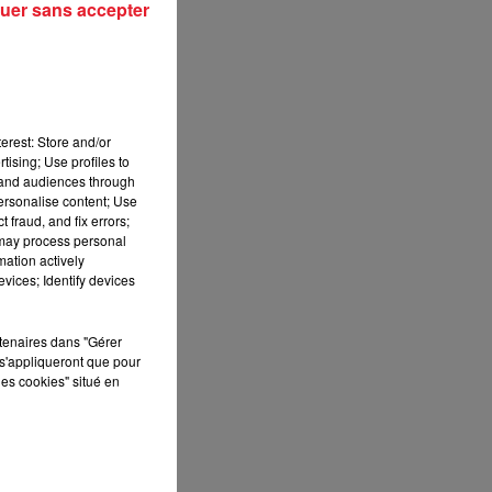
uer sans accepter
erest: Store and/or
tising; Use profiles to
tand audiences through
personalise content; Use
 fraud, and fix errors;
 may process personal
mation actively
vices; Identify devices
rtenaires dans "Gérer
s'appliqueront que pour
les cookies" situé en