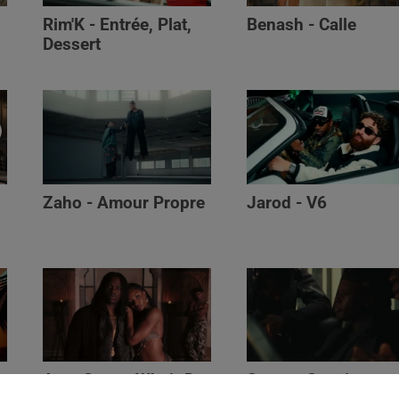
Rim'K - Entrée, Plat,
Benash - Calle
Dessert
Zaho - Amour Propre
Jarod - V6
Ayra Starr - Who’s Dat
Saaro - Star /