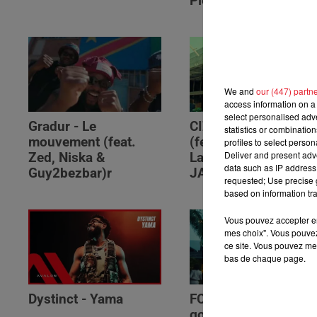
Please (feat. RSKO)
We and
our (447) partn
access information on a 
select personalised ad
Gradur - Le
CIZA - Isaka II (6am)
statistics or combinatio
mouvement (feat.
(feat. Tems, Omah
profiles to select person
Deliver and present adv
Zed, Niska &
Lay, Thukuthela &
data such as IP address 
Guy2bezbar)r
JAZZWRLD)
requested; Use precise g
based on information tra
Vous pouvez accepter en 
mes choix". Vous pouvez
ce site. Vous pouvez met
bas de chaque page.
Dystinct - Yama
FOLA & Victony -
golibe