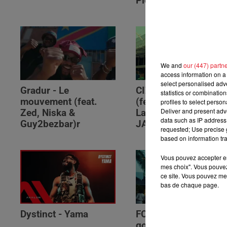
Please (feat. RSKO)
We and
our (447) partn
access information on a 
select personalised ad
Gradur - Le
CIZA - Isaka II (6am)
statistics or combinatio
mouvement (feat.
(feat. Tems, Omah
profiles to select person
Deliver and present adv
Zed, Niska &
Lay, Thukuthela &
data such as IP address 
Guy2bezbar)r
JAZZWRLD)
requested; Use precise g
based on information tra
Vous pouvez accepter en 
mes choix". Vous pouvez
ce site. Vous pouvez met
bas de chaque page.
Dystinct - Yama
FOLA & Victony -
golibe