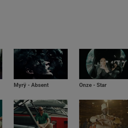
Myrÿ - Absent
Onze - Star