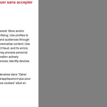
uer sans accepter
erest: Store and/or
tising; Use profiles to
tand audiences through
personalise content; Use
 fraud, and fix errors;
 may process personal
mation actively
vices; Identify devices
rtenaires dans "Gérer
s'appliqueront que pour
les cookies" situé en