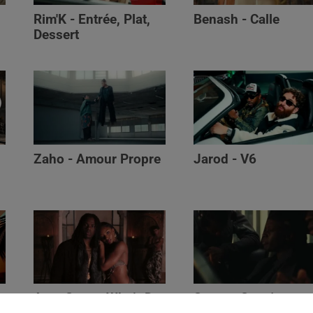
Rim'K - Entrée, Plat,
Benash - Calle
Dessert
Zaho - Amour Propre
Jarod - V6
Ayra Starr - Who’s Dat
Saaro - Star /