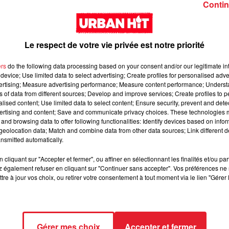
Girl (feat. Rema)
interlude Yorssy
Contin
Le respect de votre vie privée est notre priorité
ers
do the following data processing based on your consent and/or our legitimate int
device; Use limited data to select advertising; Create profiles for personalised adver
vertising; Measure advertising performance; Measure content performance; Unders
Siaka & Dr. Yaro - Les
Kore & Zamdane -
ns of data from different sources; Develop and improve services; Create profiles to 
Limites
Dalí
alised content; Use limited data to select content; Ensure security, prevent and detect
ertising and content; Save and communicate privacy choices. These technologies
and browsing data to offer following functionalities: Identify devices based on infor
eolocation data; Match and combine data from other data sources; Link different de
nsmitted automatically.
cliquant sur "Accepter et fermer", ou affiner en sélectionnant les finalités et/ou pa
 également refuser en cliquant sur "Continuer sans accepter". Vos préférences ne 
tre à jour vos choix, ou retirer votre consentement à tout moment via le lien "Gérer 
Franglish & Keblack -
Kaneki - LOC
Gérer mes choix
Accepter et fermer
Génération Impolie