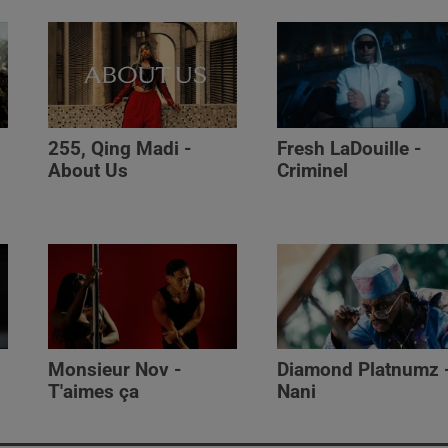
255, Qing Madi -
Fresh LaDouille -
,
About Us
Criminel
Monsieur Nov -
Diamond Platnumz 
T'aimes ça
Nani