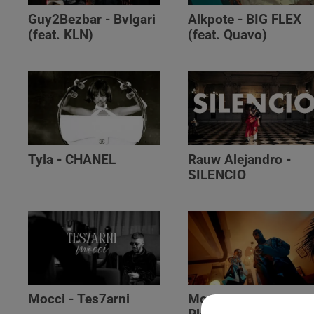
Guy2Bezbar - Bvlgari
Alkpote - BIG FLEX
(feat. KLN)
(feat. Quavo)
Tyla - CHANEL
Rauw Alejandro -
SILENCIO
Mocci - Tes7arni
Monsieur Nov‬ -