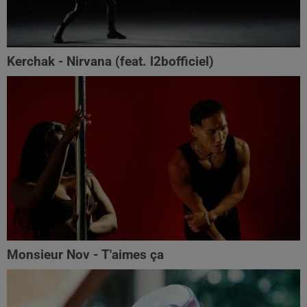
Kerchak - Nirvana (feat. ‪l2bofficiel‬)
Monsieur Nov - T'aimes ça