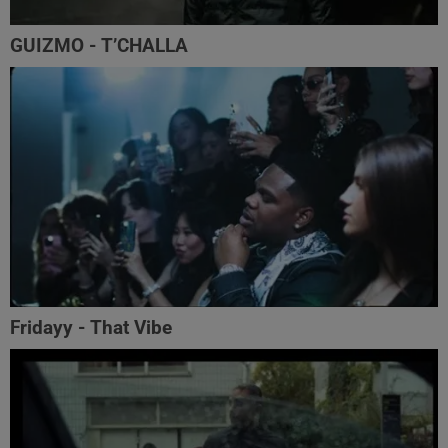
GUIZMO - T’CHALLA
Fridayy - That Vibe