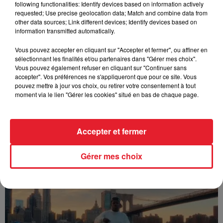
following functionalities: Identify devices based on information actively
FOLA & Victony - golibe
requested; Use precise geolocation data; Match and combine data from
other data sources; Link different devices; Identify devices based on
information transmitted automatically.
Vous pouvez accepter en cliquant sur "Accepter et fermer", ou affiner en
sélectionnant les finalités et/ou partenaires dans "Gérer mes choix".
Vous pouvez également refuser en cliquant sur "Continuer sans
accepter". Vos préférences ne s'appliqueront que pour ce site. Vous
pouvez mettre à jour vos choix, ou retirer votre consentement à tout
moment via le lien "Gérer les cookies" situé en bas de chaque page.
Accepter et fermer
Franglish & Keblack - Génération Impolie
Gérer mes choix