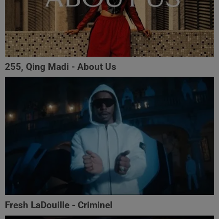
255, Qing Madi - About Us
Fresh LaDouille - Criminel