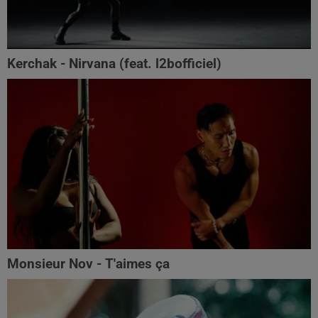
Kerchak - Nirvana (feat. ‪l2bofficiel‬)
Monsieur Nov - T'aimes ça