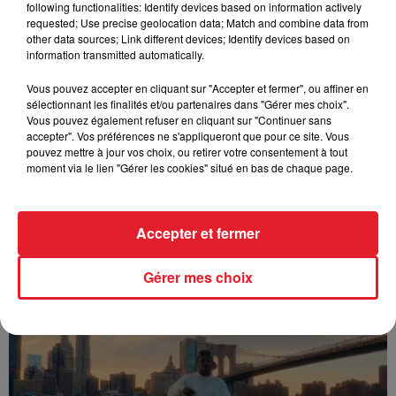
following functionalities: Identify devices based on information actively
FOLA & Victony - golibe
requested; Use precise geolocation data; Match and combine data from
other data sources; Link different devices; Identify devices based on
information transmitted automatically.
Vous pouvez accepter en cliquant sur "Accepter et fermer", ou affiner en
sélectionnant les finalités et/ou partenaires dans "Gérer mes choix".
Vous pouvez également refuser en cliquant sur "Continuer sans
accepter". Vos préférences ne s'appliqueront que pour ce site. Vous
pouvez mettre à jour vos choix, ou retirer votre consentement à tout
moment via le lien "Gérer les cookies" situé en bas de chaque page.
Accepter et fermer
Franglish & Keblack - Génération Impolie
Gérer mes choix