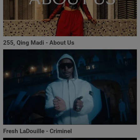
255, Qing Madi - About Us
Fresh LaDouille - Criminel