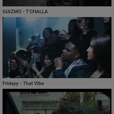
GUIZMO - T’CHALLA
Fridayy - That Vibe