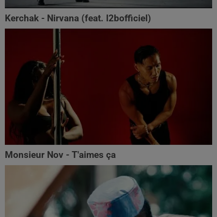
Kerchak - Nirvana (feat. ‪l2bofficiel‬)
Monsieur Nov - T'aimes ça