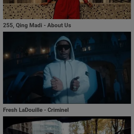
255, Qing Madi - About Us
Fresh LaDouille - Criminel