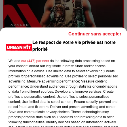
Continuer sans accepter
Dystinct - Yama
Le respect de votre vie privée est notre
priorité
We and
our (447) partners
do the following data processing based on
your consent and/or our legitimate interest: Store and/or access
information on a device; Use limited data to select advertising; Create
profiles for personalised advertising; Use profiles to select personalised
advertising; Measure advertising performance; Measure content
performance; Understand audiences through statistics or combinations
of data from different sources; Develop and improve services; Create
profiles to personalise content; Use profiles to select personalised
content; Use limited data to select content; Ensure security, prevent and
detect fraud, and fix errors; Deliver and present advertising and content;
Save and communicate privacy choices. These technologies may
process personal data such as IP address and browsing data to offer
FOLA & Victony - golibe
following functionalities: Identify devices based on information actively
requested; Use precise geolocation data; Match and combine data from