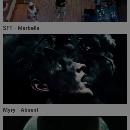
SFT - Marbella
Myrÿ - Absent