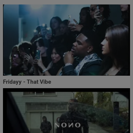
Fridayy - That Vibe