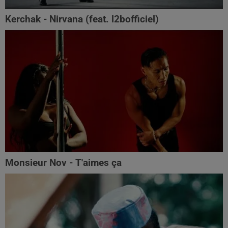
Kerchak - Nirvana (feat. ‪l2bofficiel‬)
Monsieur Nov - T'aimes ça