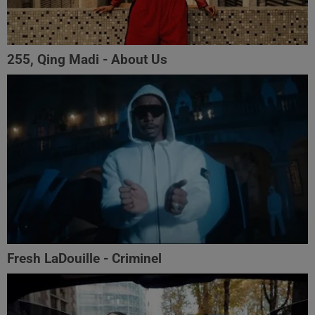
255, Qing Madi - About Us
Fresh LaDouille - Criminel