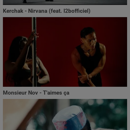
Kerchak - Nirvana (feat. ‪l2bofficiel‬)
Monsieur Nov - T'aimes ça