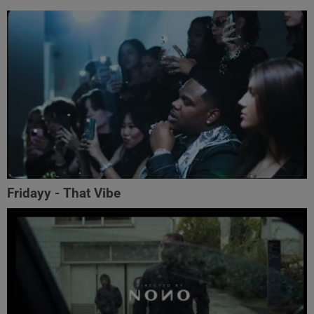
Fridayy - That Vibe