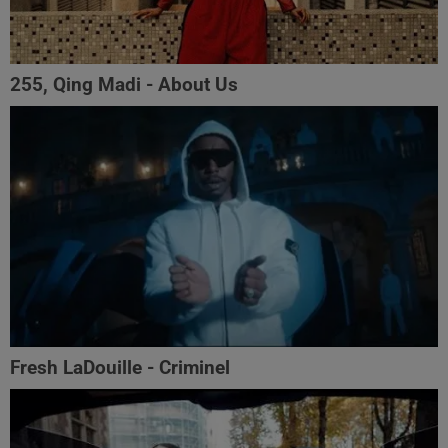
255, Qing Madi - About Us
Fresh LaDouille - Criminel