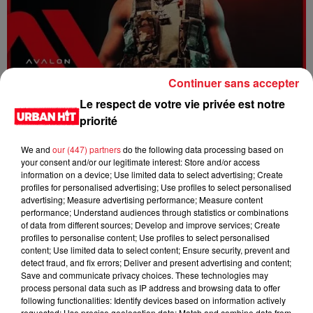
Continuer sans accepter
Dystinct - Yama
Le respect de votre vie privée est notre
priorité
We and
our (447) partners
do the following data processing based on
your consent and/or our legitimate interest: Store and/or access
information on a device; Use limited data to select advertising; Create
profiles for personalised advertising; Use profiles to select personalised
advertising; Measure advertising performance; Measure content
performance; Understand audiences through statistics or combinations
of data from different sources; Develop and improve services; Create
profiles to personalise content; Use profiles to select personalised
content; Use limited data to select content; Ensure security, prevent and
detect fraud, and fix errors; Deliver and present advertising and content;
Save and communicate privacy choices. These technologies may
process personal data such as IP address and browsing data to offer
FOLA & Victony - golibe
following functionalities: Identify devices based on information actively
requested; Use precise geolocation data; Match and combine data from