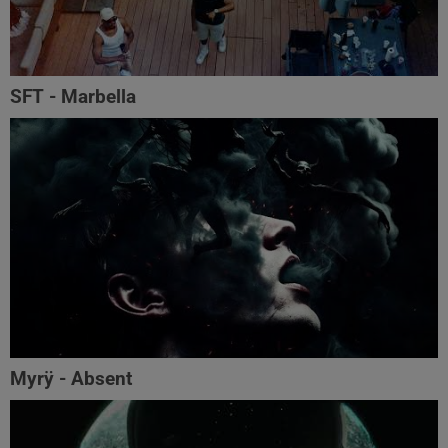
SFT - Marbella
Myrÿ - Absent