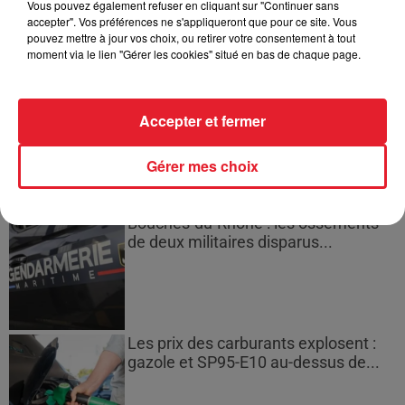
Montparnasse : des désaccords
Vous pouvez également refuser en cliquant sur "Continuer sans
entre...
accepter". Vos préférences ne s'appliqueront que pour ce site. Vous
pouvez mettre à jour vos choix, ou retirer votre consentement à tout
moment via le lien "Gérer les cookies" situé en bas de chaque page.
Incendies en Gironde : encore
Accepter et fermer
plusieurs semaines avant
l'extinction...
Gérer mes choix
Bouches-du-Rhône : les ossements
de deux militaires disparus...
Les prix des carburants explosent :
gazole et SP95-E10 au-dessus de...