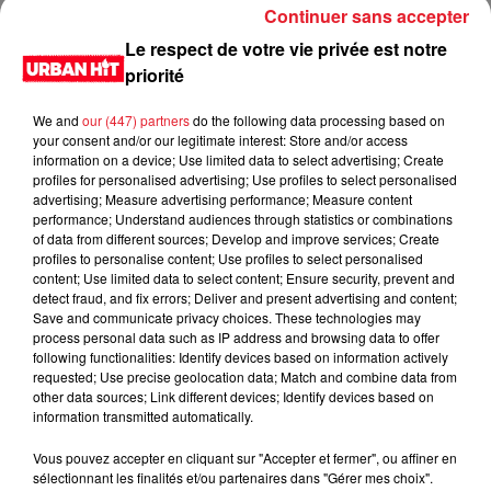
Continuer sans accepter
football et les clubs concernés devront sans doute prendre
des mesures pour prévenir de tels débordements à l'avenir et
Le respect de votre vie privée est notre
assurer la sécurité de tous les participants.
priorité
LES DERNIÈRES NEWS
Voir plus
We and
our (447) partners
do the following data processing based on
your consent and/or our legitimate interest: Store and/or access
information on a device; Use limited data to select advertising; Create
Jay-Z se bat contre la grand-mère
profiles for personalised advertising; Use profiles to select personalised
d'un homme prétendant être son fils
advertising; Measure advertising performance; Measure content
performance; Understand audiences through statistics or combinations
of data from different sources; Develop and improve services; Create
profiles to personalise content; Use profiles to select personalised
content; Use limited data to select content; Ensure security, prevent and
detect fraud, and fix errors; Deliver and present advertising and content;
Save and communicate privacy choices. These technologies may
Cassie met fin à une ex-escorte
process personal data such as IP address and browsing data to offer
masculine dans sa bataille...
following functionalities: Identify devices based on information actively
requested; Use precise geolocation data; Match and combine data from
other data sources; Link different devices; Identify devices based on
information transmitted automatically.
Vous pouvez accepter en cliquant sur "Accepter et fermer", ou affiner en
Des vitres tombent de la tour
sélectionnant les finalités et/ou partenaires dans "Gérer mes choix".