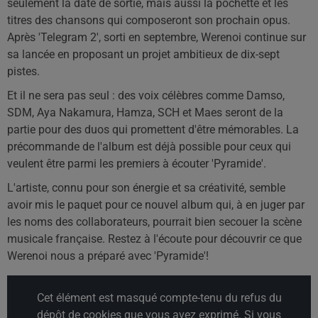
seulement la date de sortie, mais aussi la pochette et les
titres des chansons qui composeront son prochain opus.
Après 'Telegram 2', sorti en septembre, Werenoi continue sur
sa lancée en proposant un projet ambitieux de dix-sept
pistes.
Et il ne sera pas seul : des voix célèbres comme Damso,
SDM, Aya Nakamura, Hamza, SCH et Maes seront de la
partie pour des duos qui promettent d'être mémorables. La
précommande de l'album est déjà possible pour ceux qui
veulent être parmi les premiers à écouter 'Pyramide'.
L'artiste, connu pour son énergie et sa créativité, semble
avoir mis le paquet pour ce nouvel album qui, à en juger par
les noms des collaborateurs, pourrait bien secouer la scène
musicale française. Restez à l'écoute pour découvrir ce que
Werenoi nous a préparé avec 'Pyramide'!
Cet élément est masqué compte-tenu du refus du
dépôt de cookies que vous avez exprimé. Si vous