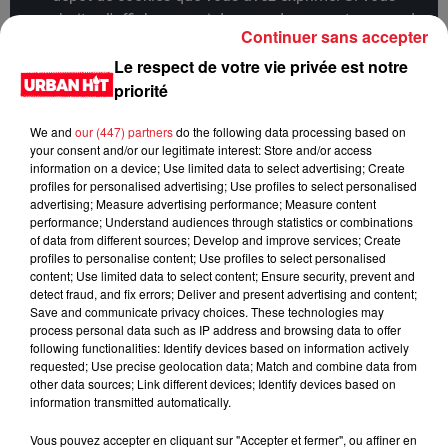
souhaitez l'afficher, merci de nous donner votre accord
Continuer sans accepter
en cliquant sur le bouton ci-dessous.
Le respect de votre vie privée est notre
priorité
Afficher l'élément
We and
our (447) partners
do the following data processing based on
LES DERNIÈRES NEWS
your consent and/or our legitimate interest: Store and/or access
Voir plus
information on a device; Use limited data to select advertising; Create
profiles for personalised advertising; Use profiles to select personalised
Jay-Z se bat contre la grand-mère
advertising; Measure advertising performance; Measure content
performance; Understand audiences through statistics or combinations
d'un homme prétendant être son fils
of data from different sources; Develop and improve services; Create
profiles to personalise content; Use profiles to select personalised
content; Use limited data to select content; Ensure security, prevent and
detect fraud, and fix errors; Deliver and present advertising and content;
Save and communicate privacy choices. These technologies may
process personal data such as IP address and browsing data to offer
Cassie met fin à une ex-escorte
following functionalities: Identify devices based on information actively
masculine dans sa bataille...
requested; Use precise geolocation data; Match and combine data from
other data sources; Link different devices; Identify devices based on
information transmitted automatically.
Vous pouvez accepter en cliquant sur "Accepter et fermer", ou affiner en