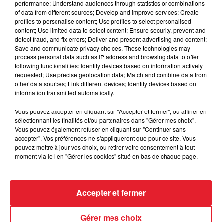
performance; Understand audiences through statistics or combinations
of data from different sources; Develop and improve services; Create
Des vitres tombent de la tour
profiles to personalise content; Use profiles to select personalised
content; Use limited data to select content; Ensure security, prevent and
Montparnasse : des désaccords
detect fraud, and fix errors; Deliver and present advertising and content;
entre...
Save and communicate privacy choices. These technologies may
process personal data such as IP address and browsing data to offer
following functionalities: Identify devices based on information actively
requested; Use precise geolocation data; Match and combine data from
other data sources; Link different devices; Identify devices based on
Incendies en Gironde : encore
information transmitted automatically.
plusieurs semaines avant
l'extinction...
Vous pouvez accepter en cliquant sur "Accepter et fermer", ou affiner en
sélectionnant les finalités et/ou partenaires dans "Gérer mes choix".
Vous pouvez également refuser en cliquant sur "Continuer sans
accepter". Vos préférences ne s'appliqueront que pour ce site. Vous
pouvez mettre à jour vos choix, ou retirer votre consentement à tout
Bouches-du-Rhône : les ossements
moment via le lien "Gérer les cookies" situé en bas de chaque page.
de deux militaires disparus...
Accepter et fermer
Gérer mes choix
Les prix des carburants explosent :