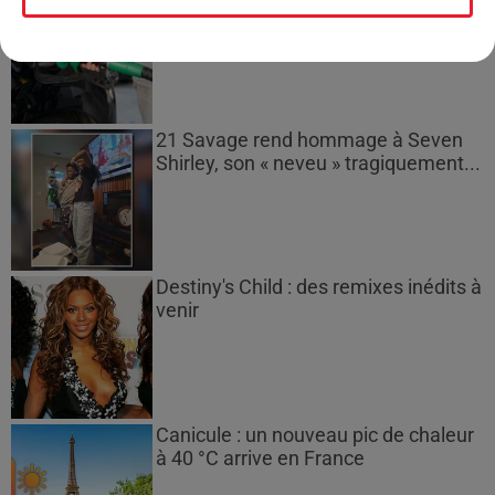
gazole et SP95-E10 au-dessus de...
21 Savage rend hommage à Seven
Shirley, son « neveu » tragiquement...
Destiny's Child : des remixes inédits à
venir
Canicule : un nouveau pic de chaleur
à 40 °C arrive en France