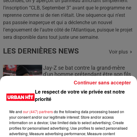
secondes, on y aperçoit un panneau affichant simplement
l’inscription “CLB, September 3” avant que le programme ne
reprenne comme si de rien n’était. Une séquence qui n’est
pas passée inaperçue et qui a déclenche un nouvel
l’engouement de l’autre côté de l’Atlantique, puisque le projet
sera disponible dans tout juste une semaine.
LES DERNIÈRES NEWS
Voir plus
Jay-Z se bat contre la grand-mère
d'un homme prétendant être son fils
Continuer sans accepter
Le respect de votre vie privée est notre
priorité
Cassie met fin à une ex-escorte
We and
our (447) partners
do the following data processing based on
masculine dans sa bataille...
your consent and/or our legitimate interest: Store and/or access
information on a device; Use limited data to select advertising; Create
profiles for personalised advertising; Use profiles to select personalised
advertising; Measure advertising performance; Measure content