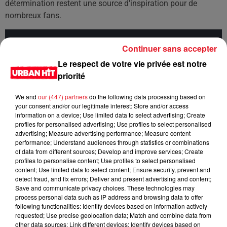
détermination restent une source d'inspiration pour de
nombreux fans.
Cet élément est masqué compte-tenu du refus du
Continuer sans accepter
dépôt de cookies que vous avez exprimé. Si vous
Le respect de votre vie privée est notre
souhaitez l'afficher, merci de nous donner votre accord
priorité
en cliquant sur le bouton ci-dessous.
We and
our (447) partners
do the following data processing based on
Afficher l'élément
your consent and/or our legitimate interest: Store and/or access
information on a device; Use limited data to select advertising; Create
profiles for personalised advertising; Use profiles to select personalised
LES DERNIÈRES NEWS
advertising; Measure advertising performance; Measure content
Voir plus
performance; Understand audiences through statistics or combinations
of data from different sources; Develop and improve services; Create
profiles to personalise content; Use profiles to select personalised
Jay-Z se bat contre la grand-mère
content; Use limited data to select content; Ensure security, prevent and
d'un homme prétendant être son fils
detect fraud, and fix errors; Deliver and present advertising and content;
Save and communicate privacy choices. These technologies may
process personal data such as IP address and browsing data to offer
following functionalities: Identify devices based on information actively
requested; Use precise geolocation data; Match and combine data from
other data sources; Link different devices; Identify devices based on