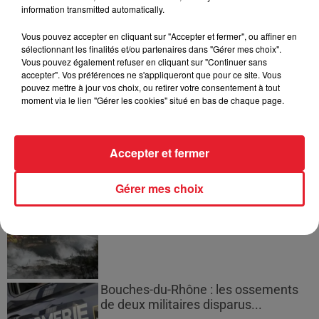
Cassie met fin à une ex-escorte
information transmitted automatically.
masculine dans sa bataille...
Vous pouvez accepter en cliquant sur "Accepter et fermer", ou affiner en
sélectionnant les finalités et/ou partenaires dans "Gérer mes choix".
Vous pouvez également refuser en cliquant sur "Continuer sans
accepter". Vos préférences ne s'appliqueront que pour ce site. Vous
pouvez mettre à jour vos choix, ou retirer votre consentement à tout
Des vitres tombent de la tour
moment via le lien "Gérer les cookies" situé en bas de chaque page.
Montparnasse : des désaccords
entre...
Accepter et fermer
Gérer mes choix
Incendies en Gironde : encore
plusieurs semaines avant
l'extinction...
Bouches-du-Rhône : les ossements
de deux militaires disparus...